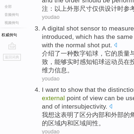
and
the order
should be
perfor
全部
注
：
以上
外形
尺寸
仅
供
设计时参
音频例句
youdao
视频例句
A
digital
shot
sensor to measur
权威例句
introduced
,
which
has the
same
with
the
normal
shot
put.
介绍了
一种
数字
铅球
，
它
的
质量
go
返回词典
top
致
，能够实时感知
铅球
运动员
在
维
力
信息。
youdao
I
want to
show that
the
distincti
external
point
of view
can be
us
and of intersubjectivity.
我
想
这
表明
了
区分
内部
和
外部
的
的区域内和区域间性。
youdao