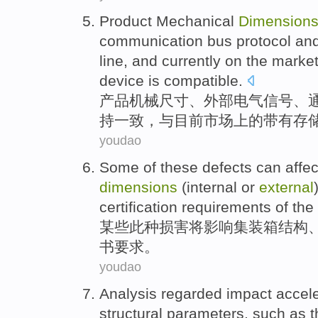
Product
Mechanical
Dimension
communication
bus
protocol
an
line
, and
currently
on
the
marke
device
is compatible
.
产品
机械
尺寸
、
外部
电气
信号
、
持
一致
，与
目前
市场
上
的
带有
存
youdao
Some
of these defects can
affec
dimensions
(
internal
or
external
certification
requirements
of the
某些
此种损害将
影响
集装箱
结构
书
要求
。
youdao
Analysis
regarded
impact
accele
structural
parameters
,
such as
t