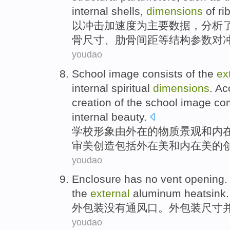
internal
shells
,
dimensions
of
ri
以
冲击
加速度
为
主要
数据
，
分析
骨
尺寸
、肋骨
间距
等
结构
参数
对
youdao
School
image
consists
of
the
ex
internal
spiritual
dimensions
. Ac
creation
of the school image
co
internal
beauty
.
学校
形象
由
外在
的
物质
景观
和
内
审美
创造
包括
外在
美
和内在美的
youdao
Enclosure
has no
vent opening
.
the
external
aluminum
heatsink
.
外包装
没有
通风口
。外包装
尺寸
youdao