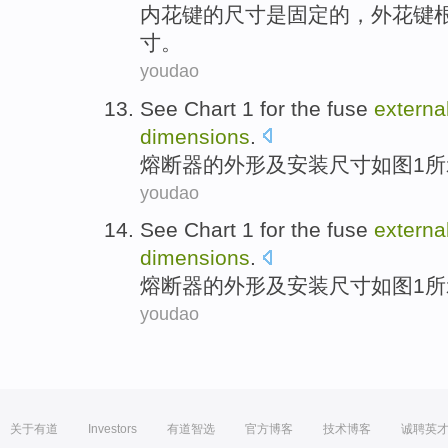
内
花键
的
尺寸
是
固定的，
外
花键
寸。
youdao
See Chart
1
for the
fuse
externa
dimensions
.
熔断器
的
外形
及
安装
尺寸
如图
1
所
youdao
See Chart
1
for the
fuse
externa
dimensions
.
熔断器
的
外形
及
安装
尺寸
如图
1
所
youdao
关于有道
Investors
有道智选
官方博客
技术博客
诚聘英