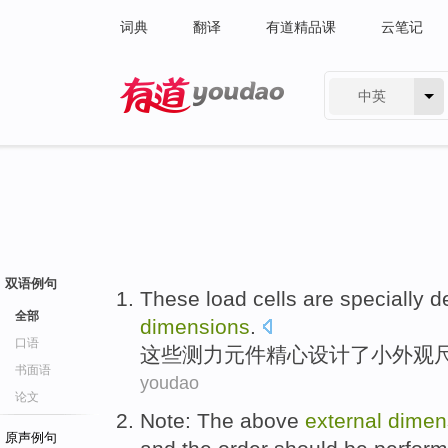
词典
翻译
有道精品课
云笔记
中英
有道 - 网易旗下搜索
双语例句
These
load
cells
are specially
d
全部
dimensions
.
口语
这些
测力
元件
精心
设计
了
小
外观
书面语
youdao
论文
Note
:
The above
external
dimen
原声例句