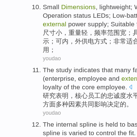
Small
Dimensions
,
lightweight
;
Operation
status
LEDs;
Low-bat
external
power supply
;
Suitable 
尺寸
小
，
重量轻
，
频率
范围
宽
；
示；可
内
，
外
供电
方式；非常
适
用；
youdao
The study
indicates that
many
f
(
enterprise
,
employee
and
exter
loyalty
of
the
core
employee.
研究
表明
，
核心
员工
的
忠诚度
水
方面
多种
因素
共同
影响
决定
的
。
youdao
The internal
spline
is
held to ba
spline is
varied
to control
the
fit
.