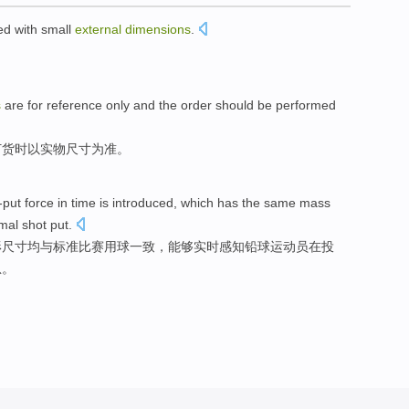
ed
with
small
external
dimensions
.
。
s
are
for reference
only and
the order
should be
performed
订货
时
以
实物
尺寸为准。
-put
force
in
time is
introduced
,
which
has the
same
mass
mal
shot
put.
形
尺寸均
与
标准
比赛用球
一致
，能够实时感知
铅球
运动员
在
投
息。