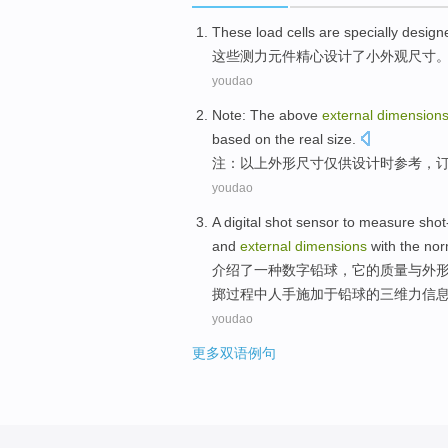
These
load
cells
are specially
design
这些
测力
元件
精心
设计
了
小
外观
尺寸
youdao
Note
:
The above
external
dimension
based on
the real
size
.
注
：
以上
外形
尺寸
仅
供
设计时参考，
youdao
A
digital
shot
sensor to measure
shot
and
external
dimensions
with
the
nor
介绍了
一种
数字
铅球
，
它
的
质量
与
外
掷过程中人手施加于铅球的三维
力
信
youdao
更多双语例句