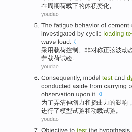
在
周期
荷载
下
的
体积
变化
。
youdao
The
fatigue
behavior
of
cement-s
investigated
by cyclic
loading
te
wave
load
.
采用
载荷
控制、
非对称
正弦波
动
劳
载荷
试验
。
youdao
Consequently,
model
test
and
d
conducted
aside from carrying
o
observation
upon
it
.
为了弄清伸缩力
和
挠曲力
的
影响
进行
了
模型
试验
和
动
载
试验
。
youdao
Objective to
test
the hypothesis