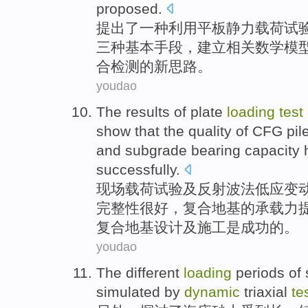
proposed
.
提出了
一
种
利用
平板
静力
载荷
试
三种基本手段，
建立
相关
数学
模
合
检测
的新思路。
youdao
The results of
plate
loading
test
show that
the quality
of
CFG
pil
and
subgrade
bearing capacity
h
successfully
.
现场
载荷
试验
及
反射波法
低
应变
完整性
很
好，复合
地基
的
承载力
复合
地基
设计及施工是成功的。
youdao
The
different
loading
periods
of
simulated by
dynamic
triaxial
te