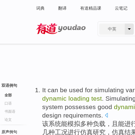
词典
翻译
有道精品课
云笔记
中英
有道 - 网易旗下搜索
双语例句
It
can be
used
for
simulating
var
全部
dynamic
loading
test
.
Simulatin
口语
system
possesses
good
dynami
书面语
design
requirements
.
论文
该
系统
能
模拟
多种
负载
，
且
能
进
几种工况
进行
仿真
研究
，仿真结
原声例句