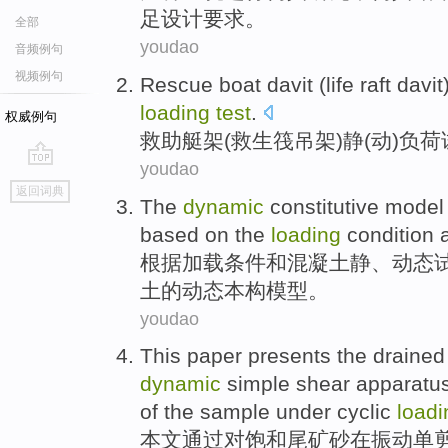
足
设计
要求
。
全部
youdao
音频例句
视频例句
Rescue
boat
davit
(
life raft
davit
loading
test
.
权威例句
救助
艇
架(
救生筏
吊架
)
静
(
动
)
负荷
youdao
go
返回词典
top
The
dynamic
constitutive
model
based on
the
loading
condition
根据
加载
条件
和
混凝土
静、
动态
土的动态本构
模型
。
youdao
This paper presents
the
drained
dynamic
simple
shear
apparatu
of
the
sample
under
cyclic
loadi
本文
通过对
饱和
尾
矿砂
在
振动
单