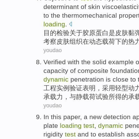
determinant
of
skin
viscoelastici
to the
thermomechanical
proper
loading
.
目的
检验
关于
胶原蛋白
是
皮肤
黏
考察皮肤组织在
动态
载荷
下
的
热
youdao
Verified
with the
solid example
o
capacity
of
composite
foundatio
dynamic
penetration
is close
to 
工程
实例
验证表明
，
采用
轻型
动
承载力
，
与
静载荷试验所得的承
youdao
In this paper,
a
new
detection
a
plate
loading
test
,
dynamic
pene
rigidity
test
and
to establish
ass