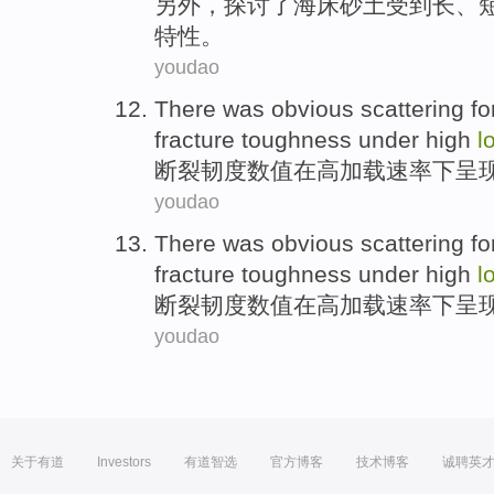
另外
，探讨
了
海床
砂土
受到长、
特性。
youdao
There
was obvious
scattering
fo
fracture
toughness
under
high
l
断裂
韧
度数值在
高
加载
速率
下
呈
youdao
There
was obvious
scattering
fo
fracture
toughness
under
high
l
断裂
韧
度数值在
高
加载
速率
下
呈
youdao
关于有道
Investors
有道智选
官方博客
技术博客
诚聘英