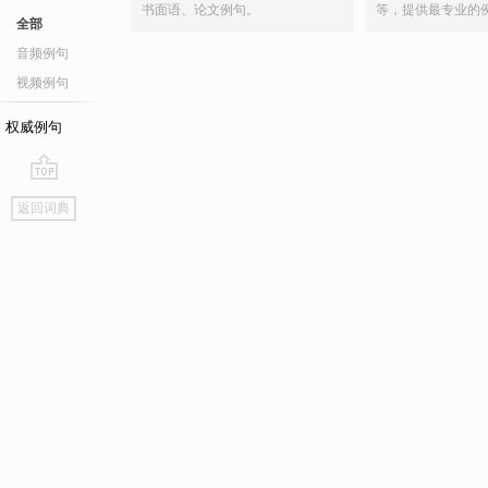
书面语、论文例句。
等，提供最专业的
全部
音频例句
视频例句
权威例句
go
返回词典
top