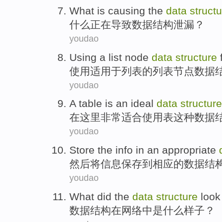
What
is
causing the
data
struct
什么
正在
导致
数据
结构
泄漏
？
youdao
Using
a list
node
data
structure
使用
适用于
列表
的列表
节点
数据
youdao
A
table
is
an ideal
data
structure
在这里
非常
适合
使用表
这种
数据
youdao
Store the
info
in
an appropriate
然后
将
信息保存
到
相应
的
数据
结
youdao
What did
the
data
structure
look
数据
结构
在
网络
中
是
什么
样子
？