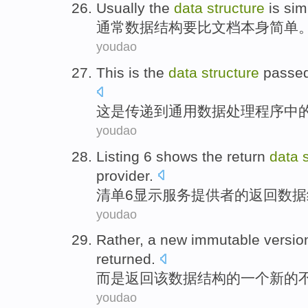
Usually
the
data
structure
is sim
通常
数据
结构
要
比
文档
本身简单
youdao
This
is
the
data
structure
passe
这
是
传递
到
通用
数据
处理程序
中
youdao
Listing
6
shows
the
return
data
provider
.
清单
6
显示
服务
提供者
的
返回
数据
youdao
Rather
,
a
new
immutable
versio
returned
.
而是
返回
该
数据
结构
的
一个
新的
youdao