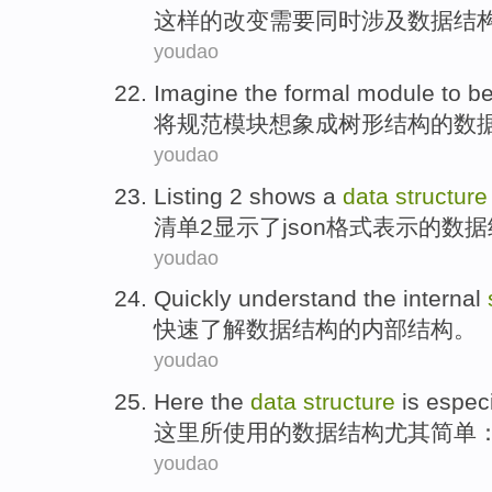
这样
的
改变需要同时涉及
数据
结
youdao
Imagine
the
formal
module
to b
将
规范
模块
想象
成
树形
结构的
数
youdao
Listing
2
shows
a
data
structure
清单
2
显示
了
json
格式
表示
的
数据
youdao
Quickly
understand
the
internal
快速
了解
数据
结构
的
内部
结构。
youdao
Here
the
data
structure
is especi
这里
所
使用的
数据
结构
尤其
简单
youdao