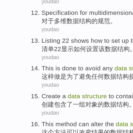
youdao
Specification
for
multidimension
对于
多维
数据
结构
的
规范
。
youdao
Listing
22
shows
how to
set up
清单
22
显示
如何
设置
该
数据
结构
youdao
This
is
done
to
avoid
any
data
s
这样
做
是
为了
避免
任何
数据
结构
youdao
Create
a
data
structure
to
conta
创建
包含
了一
组
对象
的
数据
结构
youdao
This
method
can
alter
the
data
s
这个
方法
可以
改变
结果
的
数据
结