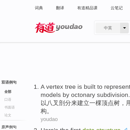
词典
翻译
有道精品课
云笔记
中英
有道 - 网易旗下搜索
双语例句
A
vertex
tree
is
built
to
represen
全部
models
by
octonary
subdivision.
口语
以
八
叉
剖分来
建立
一
棵
顶点
树，
书面语
构
。
论文
youdao
原声例句