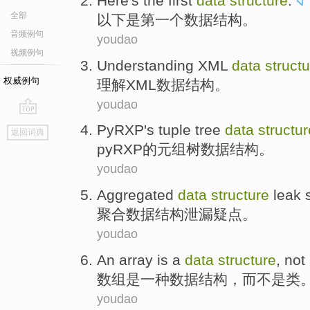
Here
's
the first
data
structure
.
全部
以下
是
第一
个
数据
结构
。
音频例句
youdao
视频例句
Understanding
XML
data
struct
权威例句
理解
XML
数据
结构
。
youdao
go
PyRXP's
tuple
tree
data
structur
返回词典
top
pyRXP
的
元组
树
数据
结构
。
youdao
Aggregated
data
structure
leak
聚合
数据
结构
泄漏
疑点
。
youdao
An array
is
a
data
structure
,
not
数组
是
一种
数据
结构
，而
不是
类
youdao