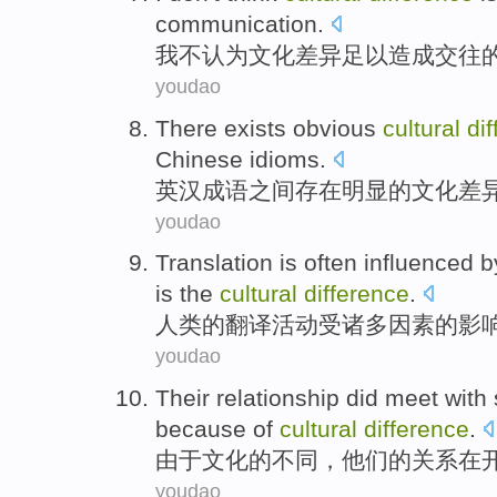
communication
.
我
不
认为
文化
差异足以造成
交往
youdao
There exists
obvious
cultural
di
Chinese idioms
.
英汉
成语
之间
存在
明显
的
文化
差
youdao
Translation
is often
influenced b
is the
cultural
difference
.
人类的
翻译
活动
受
诸多
因素
的影
youdao
Their
relationship
did
meet with
because
of
cultural
difference
.
由于
文化
的
不同
，
他们的
关系
在
youdao