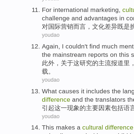
For
international
marketing
,
cult
challenge
and
advantages
in
co
对
国际
营销而言
，
文化
差异
既是
youdao
Again
,
I
couldn't
find
much
ment
the
mainstream
reports
on
this
s
此外
，
关于
这
研究
的
主流
报道
里
载
。
youdao
What causes
it
includes
the
lan
difference
and
the translators
th
引起
这
一现象的主要因素
包括
语
youdao
This
makes a
cultural
difference