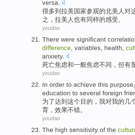
versa.
很多
到
拉美
国家
参观
的
北美
人
对
之，拉美人也
有
同样的感受。
youdao
There were
significant
correlati
difference
, variables, health,
cul
anxiety
.
死亡
焦虑
和
一般焦虑
不同
，但
有
youdao
In order to
achieve
this
purpose
education
to
several
foreign
fri
为了
达到
这个
目的
，
我
对我的
几
育
，
效果
不错。
youdao
The
high
sensitivity
of
the
cultur