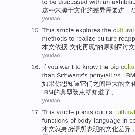
to
be
discussed
with
an
exhibiti
这种
来源于
文化
的
差异
需要
进一
youdao
This article
explores
the
cultural
methods
to realize
culture
reapp
本文
依据“
文化
再现”的原则
探讨
文
youdao
If
you
want to
know
the
big
cultu
than
Schwartz
's
ponytail
vs.
IB
如果
你
想
知道
它们之间
巨大
的
文
IBM
的典型装束就知道了。
youdao
This article
points out its
cultura
functions
of
body-language
in
c
本文
就身
势
语所表现的
文化
差异