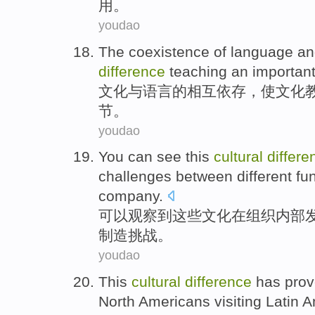
用
。
youdao
The
coexistence
of
language
an
difference
teaching
an
importan
文化
与
语言
的
相互
依存
，
使
文化
节
。
youdao
You can
see
this
cultural
differe
challenges
between
different
fu
company.
可以
观察到
这些
文化
在
组织
内部
制造
挑战
。
youdao
This
cultural
difference
has
pro
North Americans
visiting
Latin
A