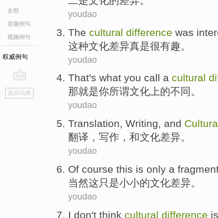
二
是
文化
的
差异
。
全部
youdao
音频例句
The
cultural
difference
was
inte
视频例句
这种
文化
差异
真是
很有趣
。
权威例句
youdao
That
's what
you
call a
cultural
di
go
那
就是
你
所谓
文化
上的
不同
。
返回词典
top
youdao
Translation
,
Writing
,
and
Cultura
翻译
，
写作
，
和
文化
差异
。
youdao
Of course
this
is only
a fragmen
当然
这
只是
小小的
文化
差异
。
youdao
I
don't
think
cultural
difference
i