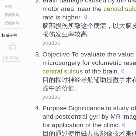
Brain
damage
caused by
the
di
全部
motor
area
,
near
the
central
sul
音频例句
rate is
higher
.
视频例句
脑部
损伤
所致
这个
病症
，以
大脑
损伤
发生率
较高。
权威例句
youdao
Objective
To evaluate
the
value
go
返回词典
top
microsurgery
for
volumetric
rese
central
sulcus
of the brain.
目的
探讨
神经导航辅助
显微手术
瘤中的
价值
。
youdao
Purpose
Significance
to
study
o
and postcentral
gyri
by
MR
imag
for
application of the
clinic.
目的
通过
使用磁共振
影像
技术
来