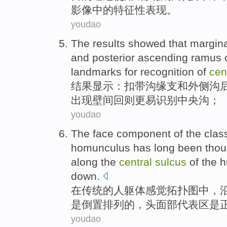
影像
中的
特征性
表现。
youdao
The results
showed
that
margina
and
posterior
ascending
ramus
landmarks
for
recognition
of
cen
结果
显示
：
扣带
沟
缘
支
和
外侧
沟
出现壁间回则更易识别中央沟；
youdao
The
face
component
of
the
clas
homunculus
has long been thou
along
the
central
sulcus
of the
h
down
.
在
传统
的
人
躯体感觉
拓扑图
中，
是
倒置
排列
的
，头
面部
代表区
是
youdao