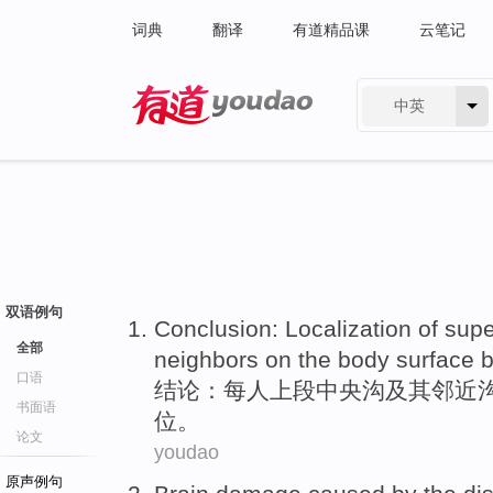
词典
翻译
有道精品课
云笔记
中英
有道 - 网易旗下搜索
双语例句
Conclusion
:
Localization
of supe
全部
neighbors
on the body surface
口语
结论
：每人上段
中央
沟
及其
邻近
书面语
位
。
论文
youdao
原声例句