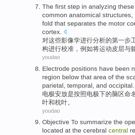
The first
step
in analyzing
these
common
anatomical
structures
,
fold that
separates
the
motor
co
cortex
.
对
这些
影像学
进行分析
的
第
一步
构
进行
校准
，
例如
将
运动
皮层
与
youdao
Electrode
positions have been
region
below
that area
of
the
sca
parietal
,
temporal
,
and
occipital
.
电极
安放是
按照
电极
下
的
脑
区
命
叶
和
枕叶。
youdao
Objective
To summarize
the
ope
located at the
cerebral
central
re