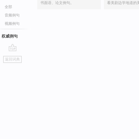
书面语、论文例句。
看美剧边学地道的
全部
音频例句
视频例句
权威例句
go
返回词典
top