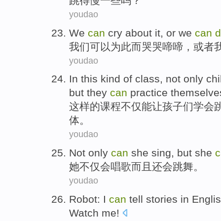
跳
得慢一些
吗？
youdao
We
can
cry about it
,
or
we
can
d
我们
可以
为此而
哭哭啼啼
，
或者
youdao
In this kind
of
class
,
not only
chi
but
they
can
practice
themselve
这样
的
课程
不仅
能
让孩子们
学会
体
。
youdao
Not only
can
she
sing
,
but
she
她
不仅
会
唱歌
而且
还会
跳舞
。
youdao
Robot
:
I
can
tell
stories
in
Engli
Watch
me
!