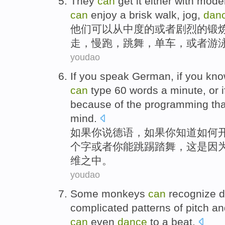
They
can
get
it either
with mode
can
enjoy a brisk
walk
,
jog
,
dan
他们
可以
从
中度的
或者
剧烈
的
锻
走
，
慢跑
，
跳舞
，
单车
，或者游
youdao
If
you
speak
German
, if you
kno
can
type
60
words
a
minute
,
or i
because
of the
programming
th
mind
.
如果
你
说
德语
，如果你
知道
如何
个
字
或者
你能
跳踢踏舞
，
这
是因
维之中。
youdao
Some
monkeys
can
recognize
d
complicated
patterns
of
pitch
an
can
even
dance
to a
beat
.