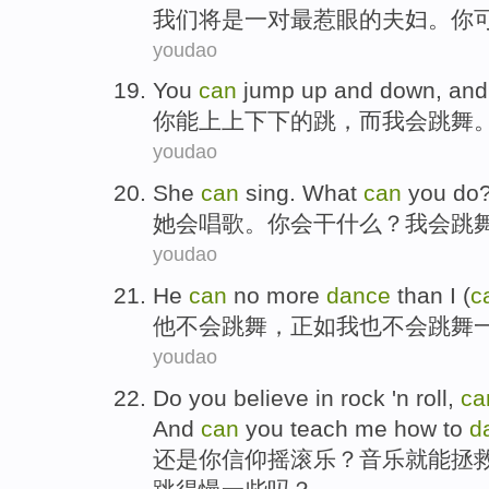
我们
将
是
一对
最惹眼的夫妇。
你
youdao
You
can
jump
up and down,
and
你
能
上上下下的
跳
，
而
我会
跳舞
youdao
She
can
sing
. What
can
you
do
她
会
唱歌
。
你
会
干什么
？
我会
跳
youdao
He
can
no
more
dance
than
I
(
c
他
不会
跳舞
，正如我也不会跳舞
youdao
Do
you
believe in
rock
'n roll,
ca
And
can
you
teach
me
how to
d
还是
你
信仰
摇滚乐
？
音乐
就
能
拯