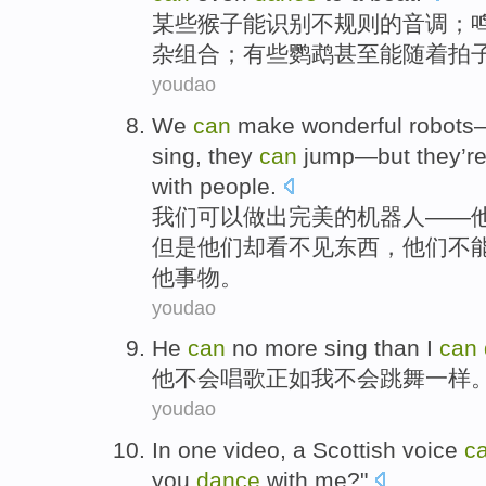
某些
猴子
能
识别
不规则的
音调
；
杂
组合；
有些
鹦鹉
甚至
能随着拍
youdao
We
can
make
wonderful
robots
sing
, they
can
jump
—
but
they’r
with
people
.
我们
可以
做出
完美的
机器人
——
但是
他们却
看不见东西
，他们
不
他事物。
youdao
He
can
no
more sing
than
I
can
他
不会
唱歌
正如
我
不会跳舞一样
youdao
In
one
video
,
a
Scottish
voice
c
you
dance
with
me
?"