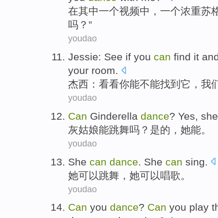
在
其中
一
个
视频
中，
一
个
浓重苏
吗？”
youdao
Jessie
:
See if
you
can
find
it
an
your
room
.
杰西
：
看看
你
能
不能
找到
它
，
我
youdao
Can
Ginderella
dance
?
Yes
,
she
灰姑娘能
跳舞
吗？
是的
，
她
能
。
youdao
She
can
dance
. She
can
sing
.
她
可以
跳舞
，她可以
唱歌
。
youdao
Can
you
dance
?
Can
you
play t