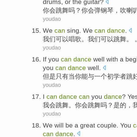
drums
,
or
the guitar
?
你
会
跳舞
吗？你会
弹钢琴
，
吹喇
youdao
We
can
sing
. We
can
dance
.
我们
可以
唱歌
。我们可以
跳舞
。 
youdao
If
you
can
dance
well
with
a
beg
you
can
dance
well.
但是只有
当
你
能
与
一个
初学者
跳
youdao
I
can
dance
can
you
dance
?
Ye
我会
跳舞
。
你
会
跳舞吗？
是的
，
youdao
We
will
be
a
great couple
.
You
c
can
dance
.