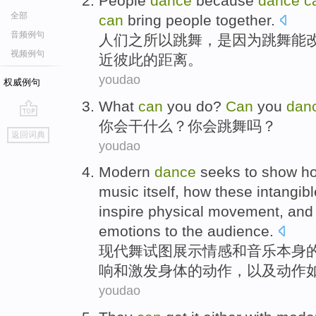
People
dance
because
dance
c
全部
can
bring people together
.
音频例句
人们
之所以
跳舞
，
是因为
跳舞
能
视频例句
近
彼此的距离。
youdao
权威例句
What
can
you
do
?
Can
you
dan
你
会
干什么
？你会
跳舞
吗？
go
返回词典
top
youdao
Modern
dance
seeks to
show h
music
itself
,
how
these
intangibl
inspire
physical
movement
,
and
emotions
to
the audience
.
现代舞
试图
展示
情感
和
音乐
本身
响
和
激发
身体
的
动作
，
以及
动作
youdao