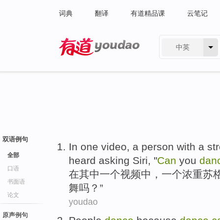
词典
翻译
有道精品课
云笔记
中英
有道 - 网易旗下搜索
双语例句
In
one
video
,
a
person
with a
st
全部
heard
asking
Siri
, "
Can
you
dan
口语
在
其中一个
视频
中，
一
个
浓重
苏
书面语
舞
吗？”
论文
youdao
原声例句