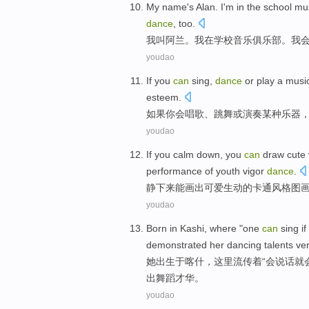
My
name's
Alan
.
I
'm
in
the
school
mu
dance
,
too
.
我
叫
阿兰
。
我
在
学校
音乐
俱乐部
。
我
youdao
If
you
can
sing
,
dance
or
play
a musi
esteem
.
如果
你
会
唱歌
、
跳舞
或
演奏
某种
乐器
youdao
If you calm
down
, you
can
draw
cute
performance
of
youth
vigor
dance
.
静
下来
能
画出
可爱
生动
的
卡通
风格
图
youdao
Born in
Kashi
,
where
"one
can
sing
if
demonstrated
her
dancing
talents
ver
她
出生于
喀什
，
这里
流传着“
会
说话
就
出
舞蹈
才华
。
youdao