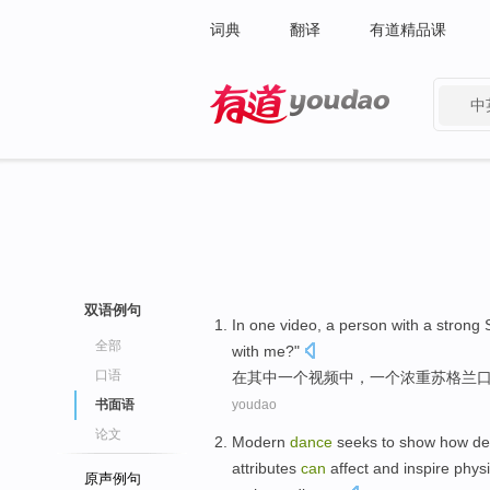
词典
翻译
有道精品课
中
有道 - 网易旗下搜索
双语例句
In
one
video
,
a
person
with a
strong
全部
with
me
?"
口语
在
其中一个
视频
中，
一
个
浓重
苏格兰
书面语
youdao
论文
Modern
dance
seeks to
show how
de
attributes
can
affect
and
inspire
physi
原声例句