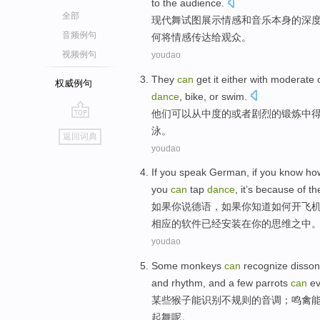
to
the audience
.
全部
现代舞
试图
展示
情感
和
音乐
本身
的
深
音频例句
何将情感
传达
给
观众
。
视频例句
youdao
They
can
get
it either
with moderate
权威例句
dance
,
bike
,
or
swim.
他们
可以
从
中度的
或者
剧烈
的
锻炼
中
go
泳。
返回词典
top
youdao
If
you
speak
German
, if you
know
ho
you
can
tap
dance
,
it
’s because
of th
如果
你
说
德语
，如果你
知道
如何
开
飞
相应
的
软件
已经
安装
在
你
的思维之中
youdao
Some
monkeys
can
recognize
disso
and
rhythm
, and a
few
parrots
can
e
某些
猴子
能
识别
不规则的
音调
；
鸣禽
起舞
呢。