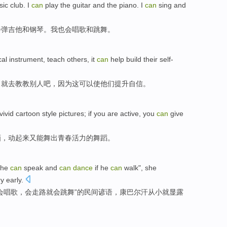
sic
club
.
I
can
play the guitar
and
the piano
.
I
can
sing
and
会
弹
吉他
和
钢琴
。我也
会
唱歌
和
跳舞
。
cal
instrument,
teach
others
,
it
can
help
build
their
self-
，就
去教教
别人吧
，
因为这
可以
使
他们
提升自信。
vivid
cartoon
style
pictures
; if you are
active
, you
can
give
画
，
动起来
又能
舞
出
青春
活力
的
舞蹈。
he
can
speak
and
can
dance
if he
can
walk
",
she
y early.
会
唱歌
，会
走路就
会
跳舞
”的民间谚语，康巴尔汗从小
就显露