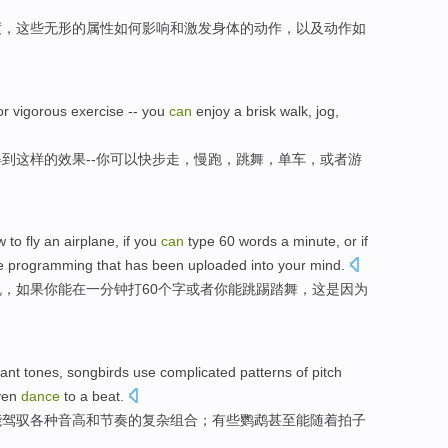
度
，
这些
无形
的
属性
如何
影响
和
激发
身体
的
动作
，
以及
动作如
or
vigorous
exercise
--
you
can
enjoy a brisk
walk
,
jog
,
得到
这样的效果--
你
可以
快步
走
，
慢跑
，
跳舞
，
单车
，或者游
w to
fly
an airplane
, if you
can
type
60
words
a
minute
,
or if
e
programming
that
has been
uploaded into
your
mind
.
机
，如果你
能
在一
分钟
打
60个
字
或者
你能
跳踢踏舞
，
这
是因为
。
nant
tones
,
songbirds
use
complicated
patterns
of
pitch
ven
dance
to a
beat
.
能驾驭各种
音高
和
节奏
的
复杂
组合；
有些
鹦鹉
甚至
能随着拍子