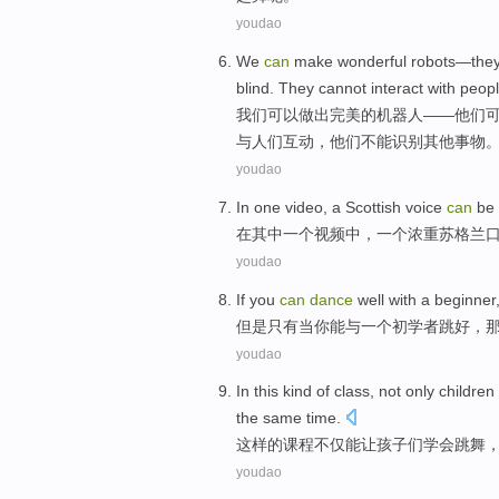
youdao
We
can
make
wonderful
robots
—
the
blind
. They
cannot
interact
with
peop
我们
可以
做出
完美的
机器人
——
他们
与
人们
互动
，他们
不能
识别其他事物
youdao
In
one
video
,
a
Scottish
voice
can
be
在
其中
一
个
视频
中，
一
个
浓重苏格兰
youdao
If
you
can
dance
well
with
a
beginner
但是只有
当
你
能
与
一个
初学者
跳
好
，
youdao
In this kind
of
class
,
not only
children
the same time.
这样
的
课程
不仅
能
让孩子们
学会
跳舞
youdao