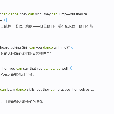
y
can
dance
, they
can
sing
, they
can
jump
—
but
they’re
le
.
可以
跳舞
、
唱歌
、
跳跃
——
但是
他们却
看不见东西
，他们
不能
。
 heard
asking
Siri
"
can
you
dance
with
me
?"
口音
的人
问
Siri
“
你
能
跟
我
跳舞
吗？”
,
then
you
can
say that
you
can
dance
well.
那么
你
才能
说
你跳得好。
can
learn
dance
skills
,
but
they
can
practice
themselves
at
，
并且
也
能够
锻炼
他们
的
身体
。