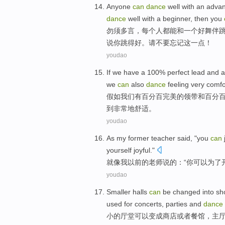
Anyone
can
dance
well
with
an
adva
dance
well
with
a
beginner
,
then
you
勿须多言，
每个人都
能
和
一
个
好舞伴
说
你跳得好。
请
不要
忘记这一点
！
youdao
If
we
have a
100%
perfect
lead
and
a
we
can
also
dance
feeling
very
comfo
假如
我们
有
百分百
完美
的
领带
和
百分
到
非常
地舒适
。
youdao
As
my
former
teacher
said
, "
you
can
yourself
joyful
."
就像
我
以前
的
老师
说
的：“
你
可以
为了
youdao
Smaller
halls
can
be
changed into
sh
used for
concerts
,
parties
and
dance
小
的
厅堂
可以
变成
商店
或者
餐馆，
主