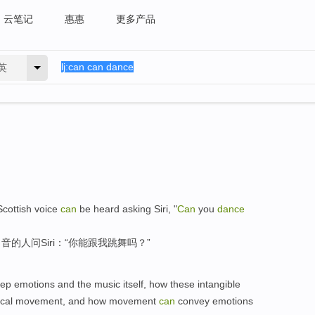
云笔记
惠惠
更多产品
英
Scottish
voice
can
be heard
asking
Siri
, "
Can
you
dance
口音的
人
问
Siri
：“
你
能
跟
我
跳舞
吗？”
ep
emotions
and
the
music
itself
,
how
these
intangible
cal
movement
,
and
how movement
can
convey
emotions