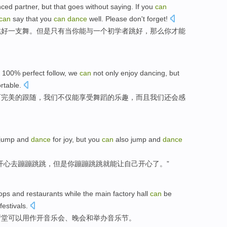
nced
partner
,
but
that goes without saying.
If
you
can
can
say that
you
can
dance
well.
Please
don't
forget
!
跳
好
一支
舞
。
但是
只有
当
你
能
与
一
个
初学者
跳好，
那么
你
才能
 100% perfect
follow
, we
can
not only
enjoy
dancing
,
but
rtable
.
百完美的
跟随
，我们
不仅
能
享受
舞蹈
的乐趣，
而且
我们
还
会
感
jump
and
dance
for
joy
,
but
you
can
also
jump
and
dance
开心
去
蹦蹦
跳跳
，
但是
你蹦蹦跳跳就
能
让自己
开心
了。”
ops
and restaurants
while
the main
factory
hall
can
be
festivals
.
厅堂
可以
用作
开音乐会
、
晚会
和
举办音乐节。