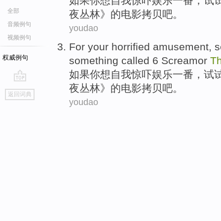
如果
你
想自我
惊吓
娱乐
一番，试
全部
夜
丛林
》
的
电影
拷贝吧
。
音频例句
youdao
视频例句
For
your
horrified
amusement
, 
权威例句
something called 6 Screamor
T
如果
你
想自我
惊吓
娱乐
一番，试
夜
丛林
》
的
电影
拷贝吧
。
go
返回词典
top
youdao