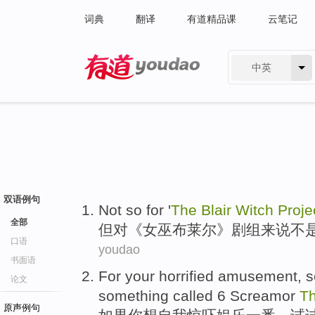
词典
翻译
有道精品课
云笔记
中英
有道 - 网易旗下搜索
双语例句
Not
so
for
'
The
Blair
Witch
Proje
全部
但
对
《
女巫
布莱尔
》剧组来说
不
口语
youdao
书面语
For
your
horrified
amusement
, 
论文
something called 6 Screamor
T
原声例句