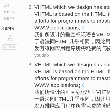
全部
VHTML
which
we
design
has
s
音频例句
VHTML
is
based on the
HTML
,
i
视频例句
efforts for programmers to ma
WWW
applications
;
权威例句
我们
所
设计
的垂直标记语言
VHT
于
语法同
HTML
几乎相同，
因此
go
返回词典
发
万维网
应用程序
所需耗费的 额
top
youdao
VHTML
which
we
design
has
s
VHTML
is
based on the
HTML
,
i
efforts for programmers to ma
WWW
applications
;
我们
所
设计
的垂直标记语言
VHT
于
语法同
HTML
几乎相同，
因此
发
万维网
应用程序
所需耗费的 额