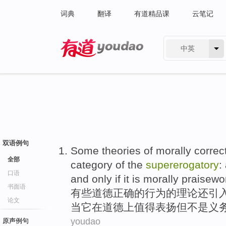
词典
翻译
有道精品课
云笔记
中英
有道 - 网易旗下搜索
双语例句
Some
theories
of
morally
correc
全部
category
of
the
supererogatory
:
口语
and
only
if
it
is morally
praisewo
书面语
有些
道德
正确
的
行为
的
理论
还
引
论文
当
它
在道德上
值得表扬
但
不是
义
youdao
原声例句