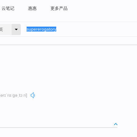
云笔记
惠惠
更多产品
英
ərɪˈrɑːɡəˌtɔːri]