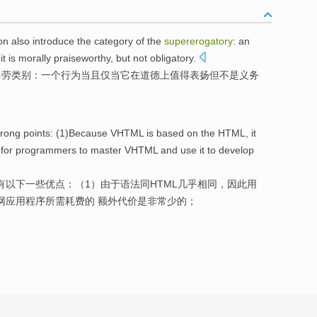
on
also
introduce the
category
of
the
supererogatory
:
an
it
is morally
praiseworthy
,
but
not
obligatory
.
多
劳
类别
：
一个
行为
当
且
仅
当
它
在道德上
值得表扬
但
不是
义务
rong points: (
1
)
Because
VHTML
is
based on the
HTML
,
it
s for programmers to master VHTML and
use
it
to
develop
有
以下
一些
优点：（
1
）
由于
语法同
HTML
几乎相同，
因此
用
网
应用程序
所需耗费的 额外代价
是
非常少的；