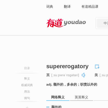
词典
翻译
有道精品课
中
有道 - 网易旗下搜索
supererogatory
目录
英
[ˌsuːpərəˈrɒɡətəri]
美
[ˌsuːp
释义
adj. 额外的，多余的；职责以外的
权威词典
用法
网络释义
英英释义
例句
额外的