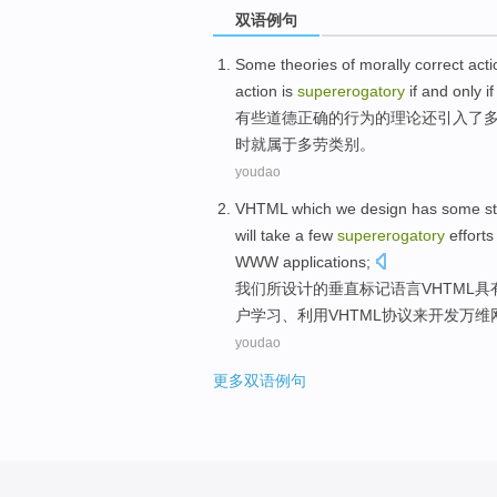
双语例句
Some
theories
of
morally
correct
acti
action is
supererogatory
if
and
only
if
有些
道德
正确
的
行为
的
理论
还
引入
了
时就属于
多劳类别。
youdao
VHTML
which
we
design
has
some
st
will take a few
supererogatory
effort
WWW
applications
;
我们
所
设计
的垂直标记语言
VHTML
具
户学习、
利用
VHTML协议
来
开发
万维
youdao
更多双语例句