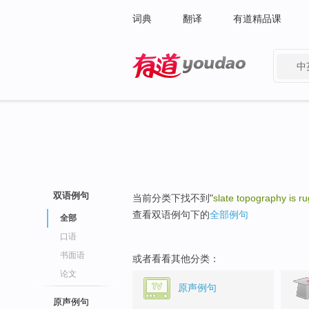
词典
翻译
有道精品课
中
有道 - 网易旗下搜索
双语例句
当前分类下找不到"
slate topography is r
查看双语例句下的
全部例句
全部
口语
书面语
或者看看其他分类：
论文
原声例句
原声例句