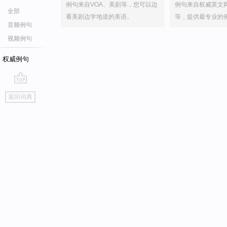
例句来自VOA、美剧等，您可以边
例句来自权威英文
全部
看美剧边学地道的美语。
等，提供最专业的
音频例句
视频例句
权威例句
go
返回词典
top