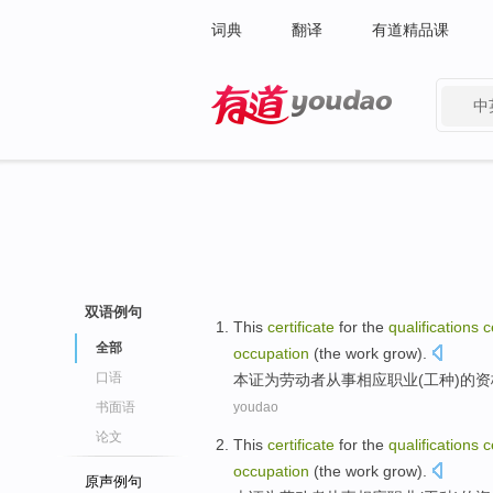
词典
翻译
有道精品课
中
有道 - 网易旗下搜索
双语例句
This
certificate
for
the
qualifications
c
全部
occupation
(the
work grow
).
口语
本
证
为
劳动者
从事
相应
职业
(
工种
)
的
资
书面语
youdao
论文
This
certificate
for
the
qualifications
c
occupation
(the
work grow
).
原声例句