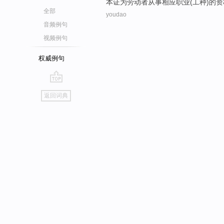
本
证
为
劳动者
从事
相应
职业
(
工种
)
的
资
全部
youdao
音频例句
视频例句
权威例句
go
返回词典
top