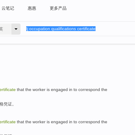
云笔记
惠惠
更多产品
英
ertificate
that the
worker is
engaged in
to
correspond
the
格
凭证
。
ertificate
that the
worker is
engaged in
to
correspond
the