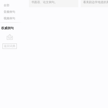
书面语、论文例句。
看美剧边学地道的
全部
音频例句
视频例句
权威例句
go
返回词典
top