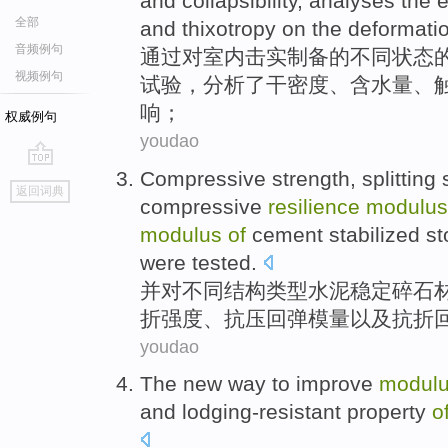
and collapsibility,
analyses
the
e
全部
and
thixotropy
on the
deformati
音频例句
通过
对室内击实制备
的
不同状态
视频例句
试验
，
分析
了
干
密度
、
含水量
、
响
；
权威例句
youdao
Compressive
strength
,
splitting
s
go
返回词典
top
compressive
resilience
modulus
modulus
of
cement
stabilized
st
were tested
.
并
对
不同
结构
类型
水泥
稳定
碎石
折
强度、抗压
回弹
模
量以及抗
折
youdao
The
new
way
to improve
modul
and
lodging-resistant
property
o