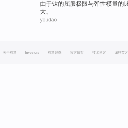
由于
钛
的
屈服
极限
与
弹性
模
量
的
大。
youdao
关于有道
Investors
有道智选
官方博客
技术博客
诚聘英