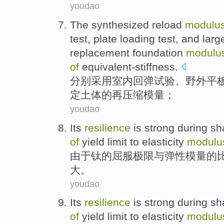
youdao
The
synthesized
reload
modulu
test
,
plate
loading
test,
and
large
replacement
foundation
modulu
of
equivalent-stiffness.
分别采用室内
回弹
试验
、野外
平
定
土体
的
再
压缩模量
；
youdao
Its
resilience
is strong during
sh
of
yield
limit
to
elasticity
modulu
由于
钛
的
屈服
极限
与
弹性
模
量
的
大。
youdao
Its
resilience
is strong during
sh
of
yield
limit
to
elasticity
modulu