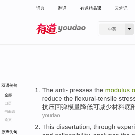
词典
翻译
有道精品课
云笔记
中英
有道 - 网易旗下搜索
双语例句
The
anti
-
presses
the
modulus
全部
reduce
the
flexural-tensile
stres
口语
抗
压回弹
模
量
降低
可
减少
材料
底
书面语
youdao
论文
This dissertation,
through
exper
原声例句