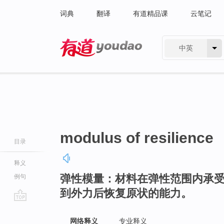
词典
翻译
有道精品课
云笔记
中英
有道 - 网易旗下搜索
modulus of resilience
目录
释义
弹性模量：材料在弹性范围内承
例句
到外力后恢复原状的能力。
go
top
网络释义
专业释义