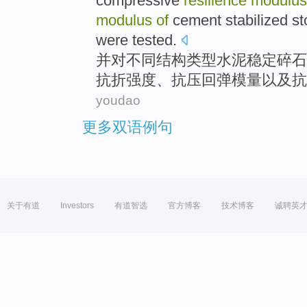
compressive
resilience
modulus
modulus
of
cement
stabilized
st
were tested
.
并
对
不同
结构
类型
水泥
稳定
碎石
抗
折
强度、抗压
回弹
模
量以及抗
youdao
更多双语例句
关于有道
Investors
有道智选
官方博客
技术博客
诚聘英