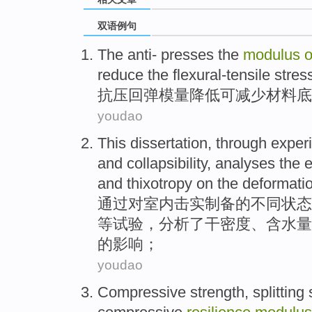
双语例句
The
anti
-
presses
the
modulus
reduce
the
flexural-tensile
stres
抗
压回弹
模
量
降低
可
减少
材料
底
youdao
This dissertation,
through
exper
and collapsibility,
analyses
the
e
and
thixotropy
on the
deformati
通过
对室内击实制备
的
不同状态
等
试验
，
分析
了
干
密度
、
含水量
的
影响
；
youdao
Compressive
strength
,
splitting
s