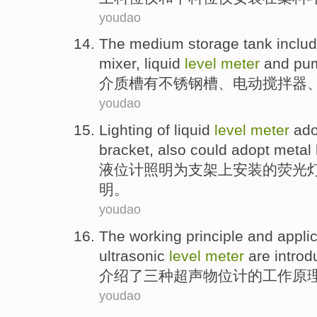
youdao
The
medium storage
tank
inclu
mixer
,
liquid
level
meter
and
pu
介质
槽
有
不锈钢
槽、
电动
搅拌器
youdao
Lighting
of
liquid
level
meter
ado
bracket
,
also could
adopt
metal
液位计
照明
为
支架
上
安装
的
荧光
明。
youdao
The
working
principle
and
appli
ultrasonic
level
meter
are
introd
介绍
了
三
种
超声
物
位
计
的
工作
原
youdao