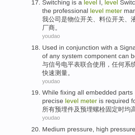
Switching
is
a
level
I
,
level
Swit
the
professional
level
meter
man
我
公司
是
物位
开关
、料位
开关
、
厂商
。
youdao
Used
in conjunction
with
a
Signa
of
any
system
component
can b
与
信号
电平
表
联合
使用
，
任何
系
快速
测量
。
youdao
While
fixing
all
embedded
parts
precise
level
meter
is required f
所有
预埋
件
及
预埋
螺栓
固定
时
均
youdao
Medium pressure
, high
pressur