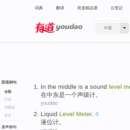
词典
翻译
有道精品课
云笔记
中英
有道 - 网易旗下搜索
双语例句
In
the middle
is
a
sound
level
me
全部
在
中东
是
一个
声级
计。
口语
youdao
书面语
Liquid
Level
Meter
.
论文
液位计
。
原声例句