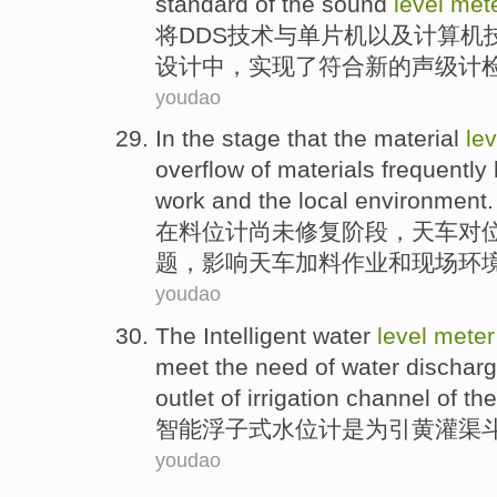
standard
of
the
sound
level
met
将
DDS
技术
与
单片机
以及
计算机
设计
中，实现了
符合
新的
声级计
youdao
In
the
stage
that the
material
le
overflow
of
materials
frequently
work
and
the local
environment
.
在
料
位
计
尚未
修复
阶段
，
天车
对
题，
影响
天车
加料
作业
和
现场
环
youdao
The
Intelligent
water
level
meter
meet the need
of
water dischar
outlet
of irrigation channel of th
智能
浮子式
水位
计
是
为
引黄
灌渠
youdao