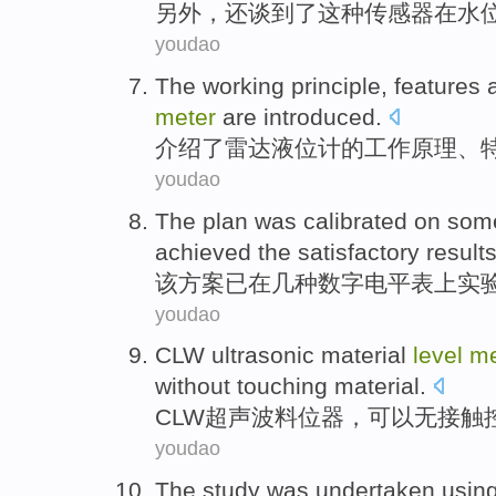
另外
，还
谈到
了
这种
传感器
在
水
youdao
The
working
principle
,
features
meter
are
introduced
.
介绍了
雷达
液位计的
工作
原理
、
youdao
The
plan
was calibrated
on
som
achieved
the
satisfactory
result
该
方案
已
在
几种
数字
电平
表
上实
youdao
CLW
ultrasonic
material
level
me
without
touching
material.
CLW
超声波
料
位器，
可以
无
接触
youdao
The study
was
undertaken
usin