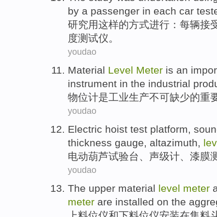
by a
passenger
in
each
car
test
研究
用
这样的方式
进行
：
每
辆
接
度
测试仪
。
youdao
Material
Level
Meter
is
an impor
instrument
in the
industrial
prod
物
位
计
是
工业
生产
不可缺少
的
重
youdao
Electric
hoist
test platform
,
soun
thickness
gauge
,
altazimuth
,
lev
电动
葫芦
试验台
、
声级
计
、
漆膜
youdao
The upper
material
level
meter
meter
are
installed
on
the aggre
上
料
位
仪
和
下
料位仪
安装
在
集
料