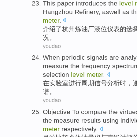
This paper introduces
the
level
Hangzhou
Refinery
,
aswell as
t
meter
.
介绍
了
杭州
炼油厂
液位
仪表
的
选
况。
youdao
When
periodic
signals
are
anal
measure
the
frequency spectru
selection
level
meter
.
在
实验室
进行周期
信号
分析
时
，
谱。
youdao
Objective To
compare
the virtu
the
measure
results using
indiv
meter
respectively.