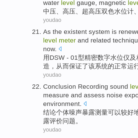
water
level
gauge
, magnetic
lev
中压
、
高压
、
超高压
双色
水位
计
youdao
As the existent
system
is
renew
level
meter
and
related
techniq
now
.
用
DSW - 01
型
精密数字
水位
仪
及
造
，
从而保证
了
该
系统的正常
运
youdao
Conclusion
Recording
sound
le
measure
and
assess
noise
exp
environment
.
结论
个体
噪声
暴露
测量
可以
较好
露
评价
问题。
youdao