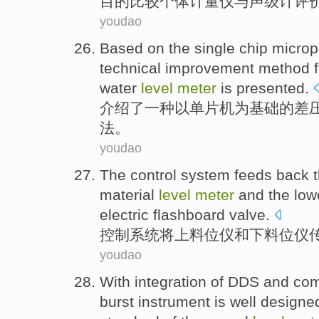
目的
比较
个体
计量
仪
与
声级
计
评
youdao
Based
on the
single chip micro
technical
improvement
method
water
level
meter
is
presented
.
介绍了
一种
以
单片机
为
基础
的
差
法
。
youdao
The
control
system
feeds back
material
level
meter
and
the low
electric
flashboard
valve
.
控制
系统
将
上
料
位
仪
和
下
料位仪
youdao
With
integration
of
DDS
and
com
burst
instrument
is well
designe