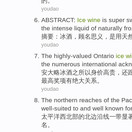
的
。
youdao
ABSTRACT
:
Ice
wine
is
super
s
the intense liquid
of
naturally
fr
摘要
：
冰
酒
，顾名思义，
是
用
天
youdao
The highly-valued Ontario
ice
w
the numerous
international
ack
安大略
冰
酒
之所以
身价
高贵，还
最高奖项有绝大关系。
youdao
The
northern
reaches
of
the
Pac
well-suited to
and
well known
fo
太平洋
西北部
的
北边
沿线一带显
名
。