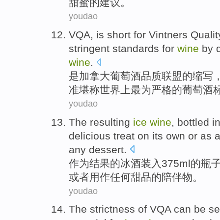
甜蜜
的建议。
youdao
VQA
,
is
short for Vintners
Qualit
stringent
standards
for
wine
by
wine
.
是
加拿大
葡萄酒
品质
联盟
的缩写
准
堪称世界上
最为
严格
的葡萄酒
youdao
The resulting
ice
wine
,
bottled i
delicious
treat
on
its
own
or
as 
any dessert.
作为
结果
的
冰
酒
装入
375
ml
的
瓶
或者
用作
任何甜品的陪伴物。
youdao
The
strictness of
VQA
can be
s