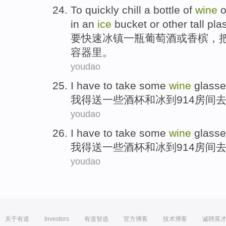
To
quickly
chill
a
bottle
of
wine
o
in
an
ice
bucket
or
other
tall
plas
要
快速
冰镇
一瓶
葡萄酒
或
香槟
，
容器里
。
youdao
I
have to
take
some
wine
glasse
我
得
送
一些
酒杯
和
冰
到
914
房间
youdao
I
have to
take
some
wine
glasse
我
得
送
一些
酒杯
和
冰
到
914
房间
youdao
关于有道
Investors
有道智选
官方博客
技术博客
诚聘英