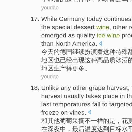
youdao
While
Germany
today
continues
the
special
dessert
wine
,
other
emerged
as
quality
ice
wine
pro
than
North America
.
今天
的
德国
继续
扮演着这种
特殊
地区
也已经
出现这种
高品质
冰
酒
地区生产
得更多
。
youdao
Unlike
any other
grape
harvest
,
harvest
usually
takes
place
in
t
last
temperatures
fall to
targete
freeze
on vines
.
和
其他
葡萄
采摘
不一样
的
是，
花
在
深夜中
，
最后
温度
达到
目标
水