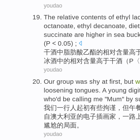
youdao
The
relative
contents
of
ethyl
lac
octanoate, ethyl
decanoate
, di
succinate are
higher
in sea buc
(
P
< 0.05) ;
干酒
中脂肪酸
乙
酯
的
相对
含量
高
冰酒中的相对含量
高于
干酒
（P〈
youdao
Our
group
was shy
at first
,
but
w
loosening tongues. A young
digi
who
'd
be
calling
me
"
Mum
"
by 
我们
一
行
人
起初
有些
拘谨，
但
午
自
澳大利亚
的
电子
插画家
，一路
尴尬的局面。
youdao