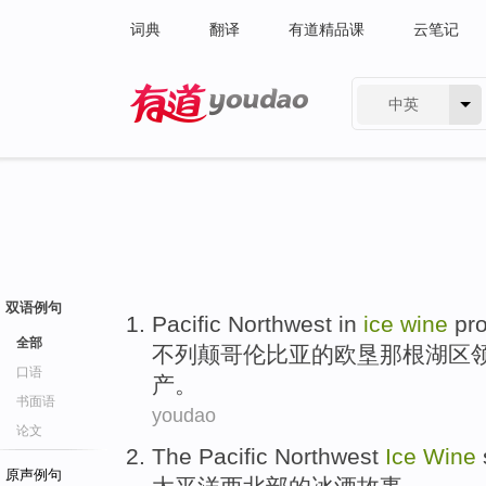
词典
翻译
有道精品课
云笔记
中英
有道 - 网易旗下搜索
双语例句
Pacific
Northwest
in
ice
wine
pr
全部
不列颠哥伦比亚的欧垦那根湖区
口语
产
。
书面语
youdao
论文
The Pacific
Northwest
Ice
Wine
原声例句