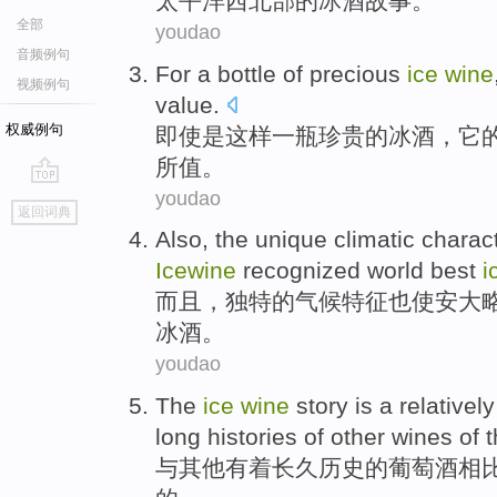
太平洋
西北部
的
冰
酒
故事
。
全部
youdao
音频例句
For
a bottle of
precious
ice
wine
视频例句
value
.
权威例句
即使是这样
一瓶
珍贵
的
冰
酒
，它
所值。
youdao
go
返回词典
top
Also
,
the unique
climatic
charact
Icewine
recognized
world
best
i
而且
，独特
的
气候
特征
也
使
安大
冰酒。
youdao
The
ice
wine
story
is
a relativel
long
histories
of
other
wines
of t
与
其他
有着
长久
历史
的
葡萄酒
相