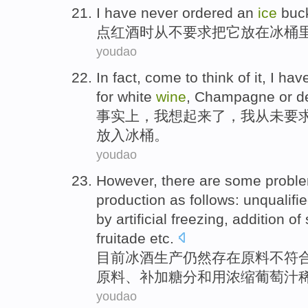
I have never
ordered
an
ice
buc
点
红酒
时
从不
要求把它放在
冰
桶
youdao
In fact
,
come
to think
of it,
I
have
for
white
wine
,
Champagne
or
d
事实上
，
我
想
起来
了，我
从未
要
放入
冰
桶
。
youdao
However
,
there are some probl
production
as follows: unqualifi
by
artificial
freezing
,
addition
of
fruitade
etc
.
目前
冰
酒
生产
仍然
存在
原料
不
符
原料、
补加
糖分
和
用
浓缩葡萄汁
youdao