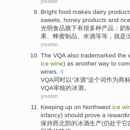
youdao
Bright
food
makes
dairy product
sweets
,
honey
products
and
ric
光明
食品
旗下有很
多种
产品
：奶
果
、
蜂蜜
制品
、
米酒
等等，就是
youdao
The
VQA
also
trademarked
the 
ice
wine
) as
another
way
to com
wines.
VQA
同时
以“
冰
酒”
这个
词
作为
商
VQA审核的
冰
酒。
youdao
Keeping up
on Northwest
ice
wi
infancy
)
should
prove
a
rewardi
保持
西北部
的
冰
酒
生产
(
仍
处于
它