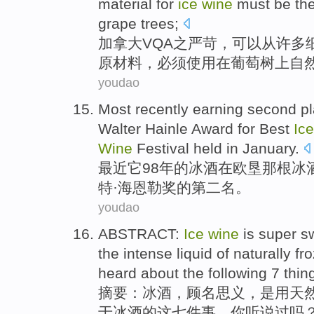
material
for
ice
wine
must be
th
grape
trees
;
加拿大
VQA
之严苛，
可以
从
许多
原材料
，
必须
使用
在
葡萄
树上
自
youdao
Most recently
earning
second
p
Walter Hainle
Award
for
Best
Ic
Wine
Festival
held in
January
.
最近
它
98年的
冰
酒
在
欧垦那根
冰
特·海恩勒
奖
的
第二
名
。
youdao
ABSTRACT
:
Ice
wine
is
super
s
the
intense liquid
of
naturally
fr
heard
about
the following
7
thin
摘要
：
冰
酒
，顾名思义，
是
用
天
于
冰酒
的
这
七
件
事，
你
听说
过吗