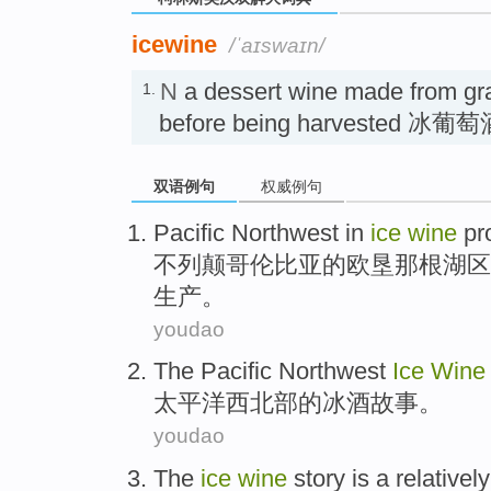
icewine
/ˈaɪswaɪn/
N
a dessert wine made from gra
1.
before being harvested 冰葡
双语例句
权威例句
Pacific
Northwest
in
ice
wine
pr
不列颠哥伦比亚的欧垦那根湖区
生产
。
youdao
The Pacific
Northwest
Ice
Wine
太平洋
西北部
的
冰
酒
故事
。
youdao
The
ice
wine
story
is
a relativel