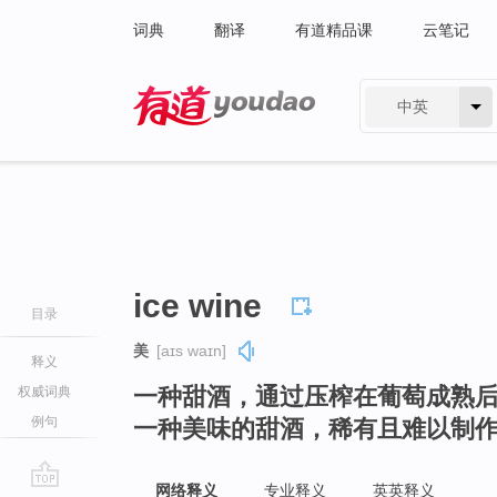
词典
翻译
有道精品课
云笔记
中英
有道 - 网易旗下搜索
ice wine
目录
美
[aɪs waɪn]
释义
一种甜酒，通过压榨在葡萄成熟
权威词典
例句
一种美味的甜酒，稀有且难以制
网络释义
专业释义
英英释义