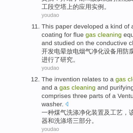
工段
空
塔上
的
应用
实例
。
youdao
This paper
developed
a kind of
coating
for
flue
gas
cleaning
eq
and
studied
on the
conductive
ch
开发
电晕
放电
烟气
净化
设备
用
防
进行
了研究
。
youdao
The invention relates to
a
gas
c
and
a
gas
cleaning
and purifyin
comprises
three
parts
of a
Ventu
washer
.
一
种
煤气
洗涤净化
装置
及
工艺
，
器
和
洗
涤
塔
三
部分
。
youdao