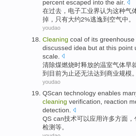
percent
escaped
into
the air
.
在
过去
，电子工业界
认为
这种
气
掉，
只有
大约
2%
逃逸
到空气中。
youdao
Cleaning
coal
of
its greenhouse
discussed
idea
but
at this
point
scale
.
清除
煤燃烧
时释放
的
温室
气体
早
到目前
为止
还
无法
达到
商业
规模
youdao
QScan
technology
enables
man
cleaning
verification
,
reaction
mo
detection
.
QS
can
技术
可以
应用
许多
方面，
检测等
。
youdao