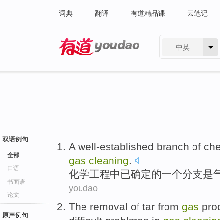
词典
翻译
有道精品课
云笔记
中英
有道 - 网易旗下搜索
双语例句
A
well-established
branch
of
che
全部
gas
cleaning
.
口语
化学
工程
中
已确定
的
一个
分支
是
书面语
youdao
论文
The
removal
of
tar
from
gas
pro
原声例句