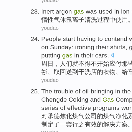
youdao
Inert
argon
gas
was
used
in
ion
惰性
气体
氩
离子
清洗
过程
中
使用
youdao
People
start
having to contend
w
on Sunday
:
ironing
their
shirts
, 
putting
gas
in
their
cars
.
周日
，
人们
就
不得不
开始
应付
那
衫
、
取回送到干洗店
的衣物、给
youdao
The trouble
of
oil-bringing in th
Chengde
Coking and
Gas
Comp
series
of
effective programs wo
对
承德
焦化
煤气
公司
的
煤气净化
制定了
一
套
行之有效的解决方案