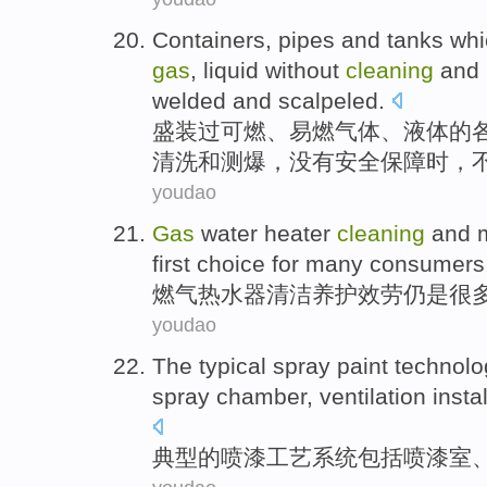
Containers
,
pipes
and
tanks
wh
gas
,
liquid
without
cleaning
and
welded
and
scalpeled
.
盛装过
可燃
、易燃
气体
、
液体
的
清洗
和
测
爆，没有安全保障时，
youdao
Gas
water heater
cleaning
and 
first choice for
many
consumers
燃气
热水器
清洁
养护
效劳
仍
是
很
youdao
The
typical
spray
paint
technolo
spray
chamber
,
ventilation
insta
典型
的
喷漆
工艺
系统
包括
喷漆
室