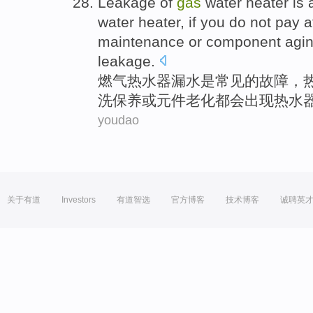
Leakage
of
gas
water
heater
is
water heater,
if you
do not
pay a
maintenance
or
component
agi
leakage.
燃气
热水器
漏水
是
常见
的
故障
，
洗
保养
或
元件
老化
都会
出现
热水
youdao
关于有道
Investors
有道智选
官方博客
技术博客
诚聘英