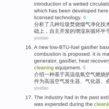
introduction
of
a
wetted
circulat
which has been
developed
here
licensed
technology
.
分析了
几种
垃圾焚烧
烟气
净化
技
础
上
，
自主
开发
的增
湿
灰
循环
半干
youdao
A
new
low-BTU-fuel
gasifier
bas
combustion
is proposed. it is m
generator,
gasifier
,
heat recover
cleaning
equipment
.
介绍
一
种
基于
高温
低氧
空气
燃烧
件为高温空气
发生器
、
气化
器、
youdao
The industry had
in
the past
est
was expended
during
the
cleani