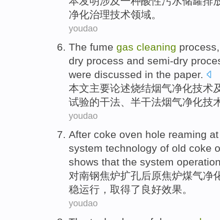
本
发明
涉及
一种
酸性
污水
储罐
排
净化
治理
技术领域。
youdao
The
fume
gas
cleaning
process
dry process
and
semi-dry
proces
were
discussed
in the
paper
.
本文主要
论述
烧结
烟气
净化
技术
试验
的
干法
、半干法烟气净化技
youdao
After
coke
oven
hole reaming
at
system
technology
of old coke 
shows that the
system
operation
对南钢
焦炉
扩
孔
后
原焦炉
煤气
净
稳
运行
，取得了良好
效果
。
youdao