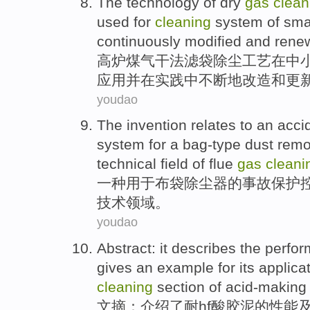
The
technology
of
dry
gas
clean
used
for
cleaning
system
of
sma
continuously
modified
and
rene
高炉
煤气
干法
滤
袋
除尘
工艺
在
中
应用并在实践中
不断地
改造
和
更
youdao
The invention relates to
an
acci
system
for
a bag-type
dust
remo
technical
field
of
flue
gas
cleani
一
种用于
布袋
除尘器
的
事故
保护
技术
领域
。
youdao
Abstract
:
it describes
the
perfo
gives
an example
for
its
applica
cleaning
section
of acid-making
文摘
：
介绍
了耐hf酸
胶泥
的
性能