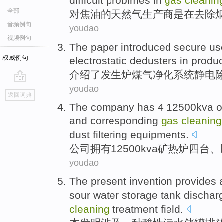
difficult
problmes
in
gas
cleanin
全部
对
焦油
的
天然气
生产商
是
在
去除
音频例句
youdao
视频例句
The paper introduced
secure
us
权威例句
electrostatic
dedusters
in produ
介绍
了发生炉
煤气
净化
系统
静电
youdao
go
返回词典
top
The company
has
4 12500
kva
o
and
corresponding
gas
cleaning
dust
filtering
equipments
.
公司
拥有
12500
kva
矿热
炉
四台、
youdao
The present
invention provides
sour
water
storage tank
dischar
cleaning
treatment
field
.