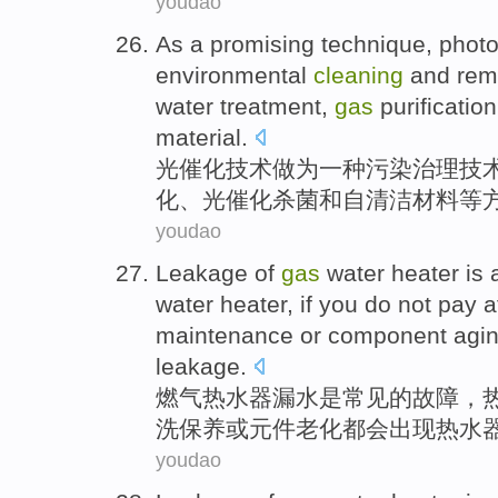
youdao
As
a
promising
technique
,
photo
environmental
cleaning
and
reme
water
treatment
,
gas
purification
material
.
光
催化
技术
做为
一种
污染
治理
技
化
、光催化
杀菌和
自清洁
材料等
youdao
Leakage
of
gas
water
heater
is
water heater,
if you
do not
pay a
maintenance
or
component
agi
leakage.
燃气
热水器
漏水
是
常见
的
故障
，
洗
保养
或
元件
老化
都会
出现
热水
youdao