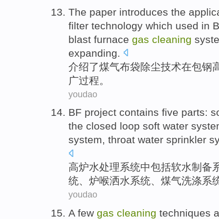
The paper introduces
the
applic
filter
technology
which used
in
B
blast furnace
gas
cleaning
syst
expanding
.
介绍
了
煤气
布袋
除尘
技术
在
包钢
广过程。
youdao
BF
project
contains
five
parts
:
s
the closed
loop
soft water
syst
system,
throat
water sprinkler
sy
高炉
水
处理
系统
中包括
软水
制备
统、炉
喉
洒水
系统、
煤气
洗涤
系
youdao
A
few
gas
cleaning
techniques
a