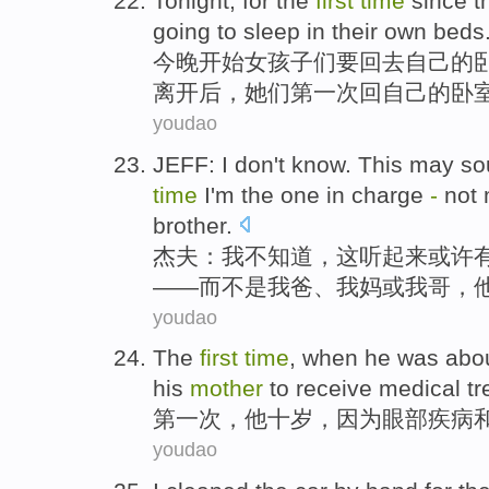
Tonight
, for
the
first
time
since
t
going to
sleep
in
their
own
beds
今晚
开始
女孩子
们要
回去
自己
的
离开后
，她们
第一
次
回自己的卧
youdao
JEFF
:
I
don't
know
.
This
may
so
time
I'm the one in
charge
-
not
brother
.
杰夫
：
我
不
知道
，
这
听起来
或许
——
而不是
我爸
、我
妈
或
我
哥
，
youdao
The
first
time
, when
he
was
abou
his
mother
to
receive
medical t
第一
次
，
他
十
岁，
因为
眼部
疾病
youdao