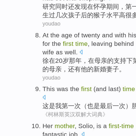
研究
同时还
发现
在
怀孕期间
，第
生过
几
次
孩子
后的猴子
水平
高
很
youdao
At
the
age
of twenty
and
with
hi
for the
first
time
,
leaving behind
wife as well.
徐在
20
岁
那年
，
在
母亲
的
支持
下
的母亲，还有他的新婚妻子。
youdao
This
was
the
first
(
and
last
)
time
这
是
我
第一
次
（
也是
最后一次
）
《柯林斯英汉双解大词典》
H
er
mother
, Solio, is a
first-time
fantastic job.