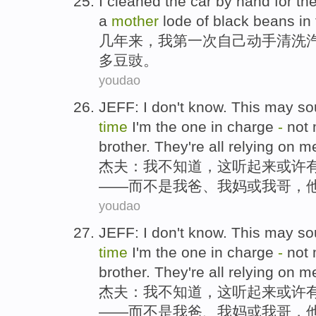
I
cleaned
the car
by hand for
th
a
mother
lode of black beans
in
几年
来，
我
第一
次
自己动手
清洗
多豆豉。
youdao
JEFF
:
I
don't
know
.
This
may
so
time
I'm the one in
charge
-
not
brother
.
They
're all
relying on
m
杰夫
：
我
不
知道
，
这
听起来
或许
——
而不是
我爸
、我
妈
或
我
哥
，
youdao
JEFF
:
I
don't
know
.
This
may
so
time
I'm the one in
charge
-
not
brother
.
They
're all
relying on
m
杰夫
：
我
不
知道
，
这
听起来
或许
——
而不是
我爸
、我
妈
或
我
哥
，