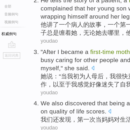
He
tells
the
story
of
a
patient
, a
全部
complained that
her
young son
音频例句
wrapping himself around
her
leg
视频例句
他
讲
了
一
个
病人
的
故事
，一个
第
子
总是
缠
着她，
无论
她
去哪里，
权威例句
youdao
"
After
I
became a
first-time
moth
go
返回词典
top
busy
caring for
other people
an
myself
,"
she
said
.
她
说：“
当
我
初
为人
母后，我
很快
作
，
以至于
我
感觉
好像
迷失
了
自
youdao
We
also
discovered
that being 
on
quality
of
life
scores
.
我们
还
发现
，
第一次当
妈妈
对
生
youdao