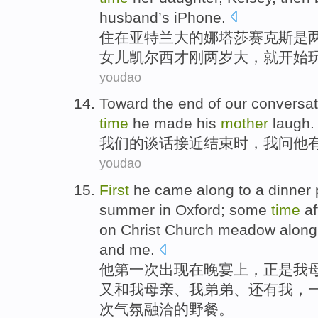
husband
’s
iPhone
.
住
在
亚特兰大
的
娜塔莎
赛克斯
是
女儿
凯尔
西才刚
两
岁
大，
就
开始
youdao
Toward the
end
of
our
conversat
time
he
made
his
mother
laugh
.
我们
的
谈话
接近
结束时
，
我
问
他
youdao
First
he
came along
to a
dinner
summer
in
Oxford
; some
time
af
on
Christ Church
meadow
along
and
me
.
他
第一次
出现
在
晚宴上，正是
我
又
和
我母亲、我
弟弟
、还有我，
次
气氛融洽
的
野餐
。