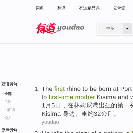
词典
翻译
有道精品课
云笔记
中英
有道 - 网易旗下搜索
双语例句
T
he
first
rhino to be born at Por
全部
to
first-time
mother
Kisima and w
口语
1
月5日，在林姆尼港出生的第一
书面语
Kisima 身边。重约32公斤。
论文
youdao
原声例句