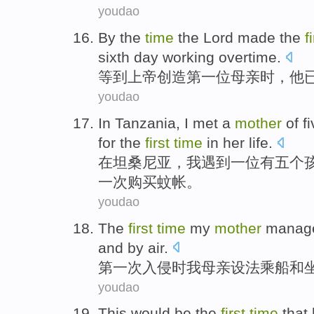
youdao
By the
time
the
Lord
made
the
f
sixth
day
working
overtime
.
等到
上帝
创造
第一
位
母亲
时，
他
youdao
In
Tanzania
,
I
met
a
mother
of
f
for
the
first
time
in
her
life.
在
坦桑尼亚
，
我
遇到
一位
有
五个
一
次
购买
蚊帐。
youdao
The
first
time
my
mother
manage
and
by air
.
第一
次入侵时
我
母亲
设法
乘船
和
youdao
This
would be
the
first
time
that