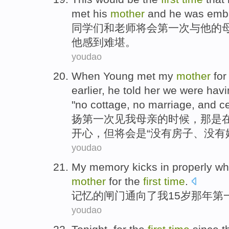
met
his
mother
and
he
was emb
同学们
和
老师
将
会
第一
次
与
他
的
他
感到
难堪。
youdao
When
Young
met
my
mother
fo
earlier,
he
told
her
we
were
havi
"
no
cottage
,
no
marriage
, and c
扬
第一
次
见
我
母亲
的
时候
，那
是
开心
，
但
将
会
是
“
没有
房子
、没有
youdao
My
memory
kicks
in properly w
mother
for the
first
time
.
记忆
的
闸门
通向了
我
15岁那年
第
youdao