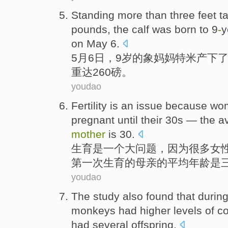
Standing more than
three
feet ta
pounds
, the
calf
was born to
9
-
y
on
May
6
.
5
月6
日
，
9
岁的象
妈妈
特米产下
重
达260
磅
。
youdao
Fertility
is
an
issue
because
wo
pregnant
until
their
30
s —
the
a
mother
is 30.
生育
是
一个
大问题
，
因为
很多
女
第一次
生育
的
母亲
的
平均
年龄
是
youdao
The study
also
found that
durin
monkeys
had
higher
levels
of
co
had
several
offspring
.