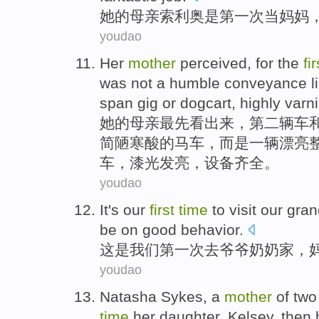
她
的母亲索利奥是第一次当妈妈
youdao
Her
mother
perceived,
for the
fir
was not
a
humble
conveyance
l
span
gig
or dogcart, highly var
她
的
母亲
最先
看出来，
第二
辆
车
简陋
寒酸
的
马车，
而是
一辆漂亮
车，漆光发亮，设备齐全。
youdao
It
's
our
first
time
to visit
our gran
be on
good behavior
.
这
是
我们
第一
次
去
爷爷
奶奶家，
youdao
Natasha
Sykes
, a
mother
of
two
time
her daughter
,
Kelsey
,
then