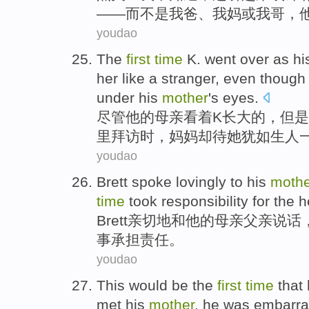
——
而不是
我爸
、我
妈
或
我
哥
，
youdao
The
first
time
K.
went
over
as
hi
her
like a
stranger
,
even though
under
his
mother
's eyes.
尽管
他
的
母亲
看着
K
长大
的，但是
里拜访时，
妈妈
却
待
她
犹如
生人
youdao
Brett spoke
lovingly
to
his
mothe
time
took responsibility
for the
h
Brett
亲切
地
和
他
的
母亲
父亲
说话
事
承担
责任。
youdao
This
would be
the
first
time
that
met
his
mother
, he
was embarr