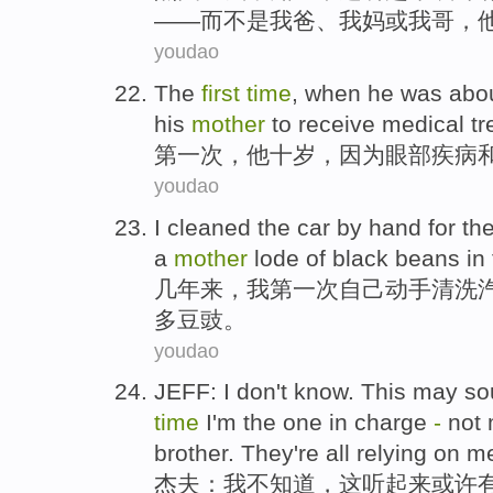
——
而不是
我爸
、我
妈
或
我
哥
，
youdao
The
first
time
, when
he
was
abou
his
mother
to
receive
medical t
第一
次
，
他
十
岁，
因为
眼部
疾病
youdao
I
cleaned
the car
by hand for
th
a
mother
lode of black beans
in
几年
来，
我
第一
次
自己动手
清洗
多豆豉。
youdao
JEFF
:
I
don't
know
.
This
may
so
time
I'm the one in
charge
-
not
brother
.
They
're all
relying on
m
杰夫
：
我
不
知道
，
这
听起来
或许