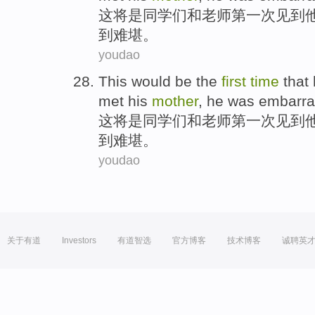
这
将
是
同学
们
和
老师
第一
次
见到
到
难堪。
youdao
This
would be
the
first
time
that
met
his
mother
, he
was embarr
这
将
是
同学
们
和
老师
第一
次
见到
到
难堪。
youdao
关于有道
Investors
有道智选
官方博客
技术博客
诚聘英