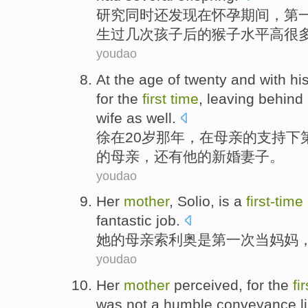
研究
同时还
发现
在
怀孕期间
，第
生过
几
次
孩子
后的猴子
水平
高
很
youdao
At
the
age
of twenty
and
with
hi
for the
first
time
,
leaving behind
wife as well.
徐在
20
岁
那年
，
在
母亲
的
支持
下
的母亲，还有他的新婚妻子。
youdao
H
er
mother
, Solio, is a
first-time
fantastic job.
她
的母亲索利奥是第一次当妈妈
youdao
Her
mother
perceived,
for the
fir
was not
a
humble
conveyance
l