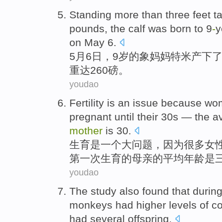
Standing more than
three
feet ta
pounds
, the
calf
was born to
9
-
y
on
May
6
.
5
月6
日
，
9
岁的象
妈妈
特米产下
重
达260
磅
。
youdao
Fertility
is
an
issue
because
wo
pregnant
until
their
30
s —
the
a
mother
is 30.
生育
是
一个
大问题
，
因为
很多
女
第一次
生育
的
母亲
的
平均
年龄
是
youdao
The study
also
found that
durin
monkeys
had
higher
levels
of
co
had
several
offspring
.