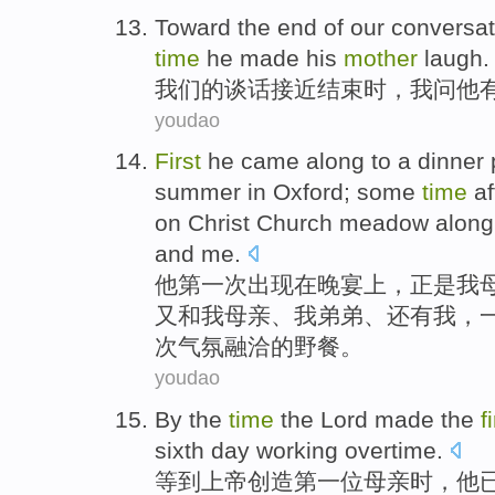
Toward the
end
of
our
conversat
time
he
made
his
mother
laugh
.
我们
的
谈话
接近
结束时
，
我
问
他
youdao
First
he
came along
to a
dinner
summer
in
Oxford
; some
time
af
on
Christ Church
meadow
along
and
me
.
他
第一次
出现
在
晚宴上，正是
我
又
和
我母亲、我
弟弟
、还有我，
次
气氛融洽
的
野餐
。
youdao
By the
time
the
Lord
made
the
f
sixth
day
working
overtime
.
等到
上帝
创造
第一
位
母亲
时，
他