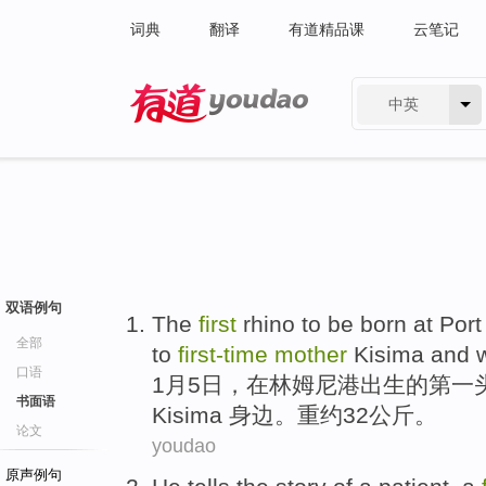
词典
翻译
有道精品课
云笔记
中英
有道 - 网易旗下搜索
双语例句
T
he
first
rhino to be born at Por
全部
to
first-time
mother
Kisima and w
口语
1
月5日，在林姆尼港出生的第一
书面语
Kisima 身边。重约32公斤。
论文
youdao
原声例句