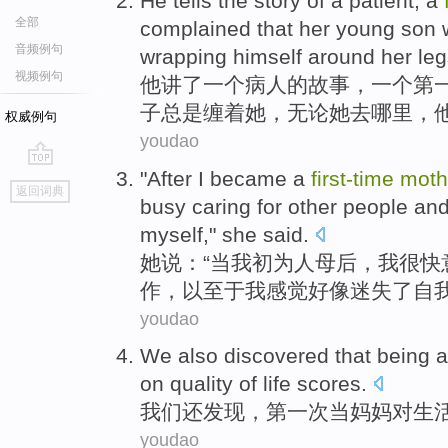
He
tells
the
story
of
a
patient
, a
全部
complained that
her
young son
音频例句
wrapping himself around
her
leg
视频例句
他
讲
了
一
个
病人
的
故事
，一个
第
子
总是
缠
着她，
无论
她
去哪里，
权威例句
youdao
"
After
I
became a
first-time
moth
go
返回词典
top
busy
caring for
other people
an
myself
,"
she
said
.
她
说：“
当
我
初
为人
母后，我
很快
作
，
以至于
我
感觉
好像
迷失
了
自
youdao
We
also
discovered
that being 
on
quality
of
life
scores
.
我们
还
发现
，
第一次当
妈妈
对
生
youdao