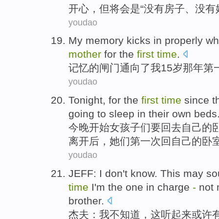
开心
，
但
将
会
是
“
没有
房子
、没有
youdao
My
memory
kicks
in properly w
mother
for the
first
time
.
记忆
的
闸门
通向了
我
15岁那年
第
youdao
Tonight
, for
the
first
time
since
t
going to
sleep
in
their
own
beds
今晚
开始
女孩子
们要
回去
自己
的
离开后
，她们
第一
次
回自己的卧
youdao
JEFF
:
I
don't
know
.
This
may
so
time
I'm the one in
charge
-
not
brother
.
杰夫
：
我
不
知道
，
这
听起来
或许