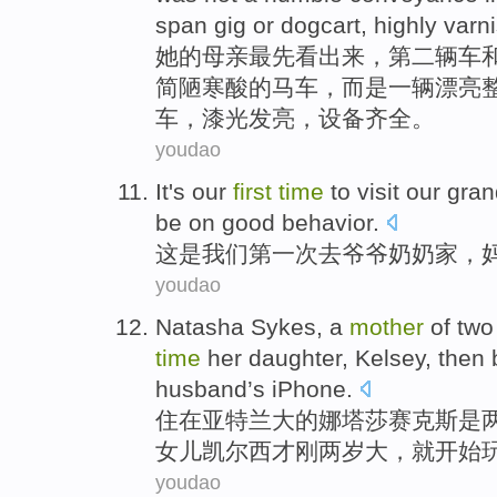
span
gig
or dogcart, highly var
她
的
母亲
最先
看出来，
第二
辆
车
简陋
寒酸
的
马车，
而是
一辆漂亮
车，漆光发亮，设备齐全。
youdao
It
's
our
first
time
to visit
our gran
be on
good behavior
.
这
是
我们
第一
次
去
爷爷
奶奶家，
youdao
Natasha
Sykes
, a
mother
of
two
time
her daughter
,
Kelsey
,
then
husband
’s
iPhone
.
住
在
亚特兰大
的
娜塔莎
赛克斯
是
女儿
凯尔
西才刚
两
岁
大，
就
开始
youdao