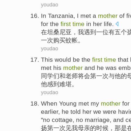
youdao
In
Tanzania
,
I
met
a
mother
of
f
for
the
first
time
in
her
life.
在
坦桑尼亚
，
我
遇到
一位
有
五个
一
次
购买
蚊帐。
youdao
This
would be
the
first
time
that
met
his
mother
and
he
was emb
同学们
和
老师
将
会
第一
次
与
他
的
他
感到
难堪。
youdao
When
Young
met
my
mother
fo
earlier,
he
told
her
we
were
havi
"
no
cottage
,
no
marriage
, and c
扬
第一
次
见
我
母亲
的
时候
，那
是