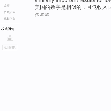
similarly
important
results
for l
全部
美国的
数字
是
相似
的，
且
低收入
音频例句
youdao
视频例句
权威例句
go
返回词典
top