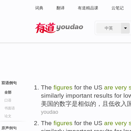
词典
翻译
有道精品课
云笔记
中英
有道 - 网易旗下搜索
双语例句
The
figures
for the US
are
very
全部
similarly
important
results
for l
口语
美国的
数字
是
相似
的，
且
低收入
书面语
youdao
论文
The
figures
for the US
are
very
原声例句