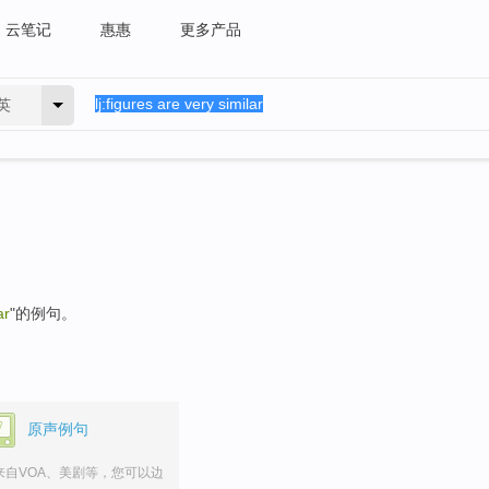
云笔记
惠惠
更多产品
英
ar
"的例句。
原声例句
来自VOA、美剧等，您可以边