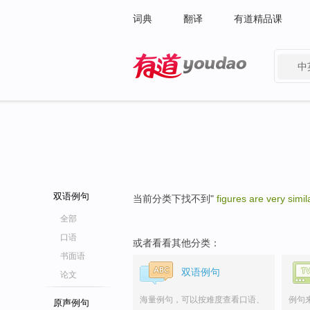
词典
翻译
有道精品课
中
有道 - 网易旗下搜索
双语例句
当前分类下找不到"
figures are very simil
全部
口语
或者看看其他分类：
书面语
双语例句
论文
海量例句，可以按难度查看口语、
例句
原声例句