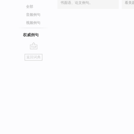
书面语、论文例句。
看美
全部
音频例句
视频例句
权威例句
go
返回词典
top