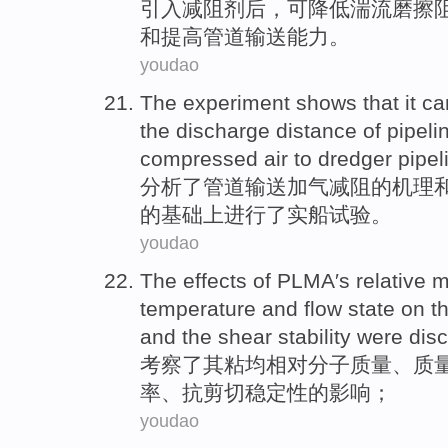
引入
减
阻
剂
后，
可
降低
湍流
磨擦
和
提高管道输送能力。
youdao
The
experiment
shows that it c
the
discharge
distance
of
pipeli
compressed
air
to
dredger
pipel
分析了
管道
输送
加
气
减
阻
的
机理
的基础上进行了
实船
试验。
youdao
The
effects
of
PLMA
′s
relative
m
temperature
and
flow
state
on t
and
the shear
stability
were
disc
考察了
其
粘
均
相对
分子
质量
、质
率
、
抗
剪切
稳定性
的
影响
；
youdao