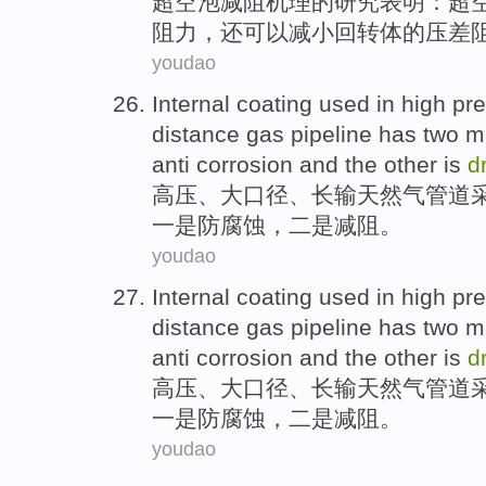
超空
泡
减
阻
机理
的
研究
表明
：超
阻力
，
还
可以减小回转体的
压
差
youdao
Internal
coating
used in
high pr
distance
gas
pipeline
has
two
m
anti corrosion
and
the other
is
d
高压
、
大
口径
、
长
输
天然气
管道
一
是
防腐蚀
，
二
是
减
阻。
youdao
Internal
coating
used in
high pr
distance
gas
pipeline
has
two
m
anti corrosion
and
the other
is
d
高压
、
大
口径
、
长
输
天然气
管道
一
是
防腐蚀
，
二
是
减
阻。
youdao