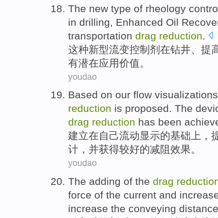
The
new type
of
rheology
contro
in
drilling
,
Enhanced
Oil Recover
transportation
drag
reduction
.
这种
新型
流变
控制
剂
在
钻井
、
提
有
潜在
应用价值
。
youdao
Based
on
our
flow
visualizations
reduction
is
proposed
. The dev
drag
reduction
has been
achiev
建立
在
自己
流动
显示
的基础上，
计
，并
获得
较好的
减
阻效果。
youdao
The adding
of the
drag
reductio
force of the current
and
increas
increase
the
conveying
distanc