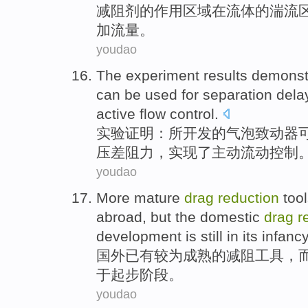
减
阻
剂
的
作用
区域
在
流体的
湍流
加
流量
。
youdao
The experiment
results demonst
can be
used
for separation
dela
active
flow
control
.
实验
证明
：所开发
的
气泡
致动器
压
差阻力
，
实现了
主动
流动控制
youdao
More mature
drag
reduction
too
abroad
,
but
the domestic
drag
r
development
is
still
in
its infancy
国外
已有
较为
成熟的
减
阻
工具
，
于起步阶段。
youdao