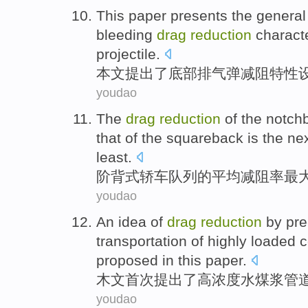
This paper
presents
the
general
bleeding
drag
reduction
characte
projectile
.
本文
提出
了
底部
排气弹
减
阻
特性
youdao
The
drag
reduction
of
the
notch
that of the
squareback
is the ne
least
.
阶背式
轿车
队列
的
平均
减
阻率
最
youdao
An
idea
of
drag
reduction
by pre
transportation
of highly loaded
c
proposed in this paper
.
木文
首次
提出
了
高浓度水煤浆
管
youdao