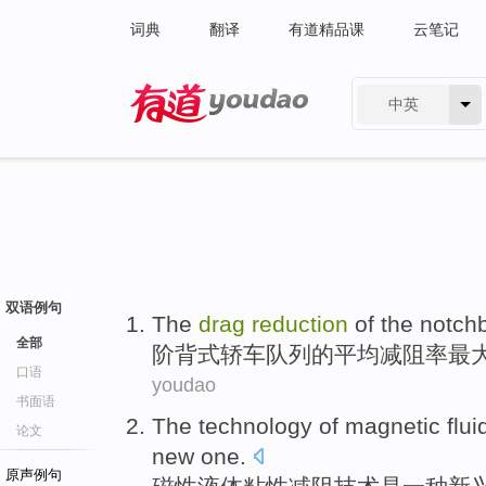
词典
翻译
有道精品课
云笔记
中英
有道 - 网易旗下搜索
双语例句
The
drag
reduction
of
the
notch
全部
阶背式
轿车
队列
的
平均
减
阻率
最
口语
youdao
书面语
The
technology
of magnetic
flui
论文
new one
.
原声例句