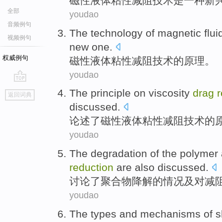
磁性
液体
粘性
减
阻
技术
是
一种
新
全部
youdao
音频例句
The
technology
of
magnetic
flui
视频例句
new one.
权威例句
磁性
液体
粘性
减阻
技术
的
原理。
youdao
go
The
principle
on
viscosity
drag
r
返回词典
top
discussed
.
论述了
磁性
液体
粘性
减
阻技术
的
youdao
The
degradation
of
the
polymer
reduction
are also
discussed
.
讨论了
聚合物
降解
的
情况
及
对
减
youdao
The
types
and
mechanisms of
s