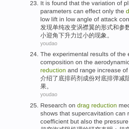
It is
found that
the
variation
of
p
parameters
can
effect
only
the
d
low lift
in low
angle
of attack
con
发现
单纯改变涡
襟翼
的
形式
和
参
小
迎角
下
升力
过小
的
现象。
youdao
The
experimental
results
of the
composition
on
the
aerodynami
reduction
and range increase of 
介绍了底排药剂
成份
对
底
排弹
减
果
。
youdao
Research
on
drag
reduction
me
shows that
supercavitation
can
coefficient
but also
the
pressure