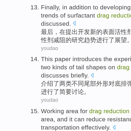
Finally
,
in
addition
to
developing
trends
of
surfactant
drag
reduct
discussed
.
最后
，
在
提出开发
新的
表面
活性
性剂
减
阻
的
研究
趋势
进行了展望
youdao
This paper introduces
the exper
two
kinds
of tail
shapes
on
drag
discusses
briefly
.
介绍
了
两
类不同
尾部
外形
对底
排
进行了简要讨论。
youdao
Working
area
for
drag
reduction
area
, and
it
can
reduce
resistan
transportation
effectively
.