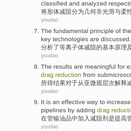
classified
and
analyzed respecti
将
形体
减
阻
分为
几何非
光滑与
柔
youdao
The
fundamental
principle
of th
key
technologies
are
discussed
.
分析
了
等离子体
减
阻
的
基本
原理
youdao
The results
are meaningful
for
e
drag
reduction
from
submicrosc
所得
结果
对于
从
亚微观层次
解释
youdao
It
is
an
effective
way
to
increase
pipelines
by
adding
drag
reduct
在
管输
油品
中加入
减
阻
剂
是
提高
youdao