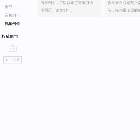
海量例句，可以按难度查看口语、
例句来自权威英文
全部
书面语、论文例句。
等，提供最专业的
音频例句
视频例句
权威例句
go
返回词典
top