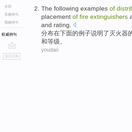
全部
The following
examples
of
distr
音频例句
placement
of
fire
extinguishers
视频例句
and
rating
.
分布
在下
面的
例子
说明
了
灭火器
权威例句
和等级。
youdao
go
返回词典
top