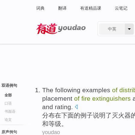
词典
翻译
有道精品课
云笔记
中英
有道 - 网易旗下搜索
双语例句
The following
examples
of
distr
全部
placement
of
fire
extinguishers
口语
and
rating
.
书面语
分布
在下
面的
例子
说明
了
灭火器
论文
和等级。
youdao
原声例句