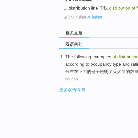
... distribution line 干线
distribution of
基于56个网页
-
相关网页
相关文章
双语例句
The following
examples
of
distributio
according to
occupancy
type
and
rat
分布
在下
面的
例子
说明
了
灭火器
的
数
youdao
更多双语例句