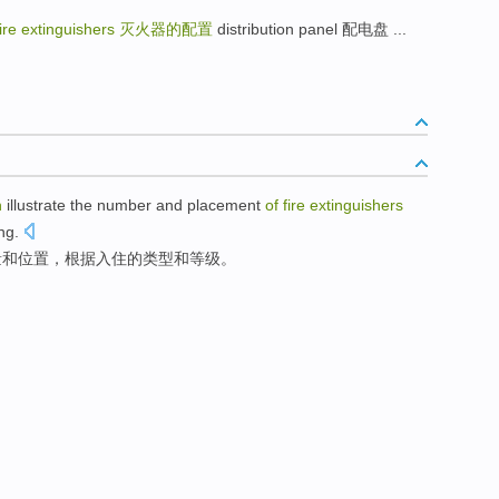
 fire extinguishers
灭火器的配置
distribution panel 配电盘 ...
n
illustrate
the
number
and
placement
of
fire
extinguishers
ing
.
量
和
位置
，
根据
入住
的
类型
和等级。