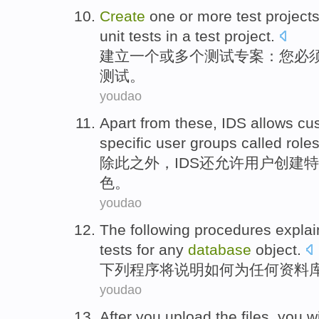
Create
one
or
more
test
project
unit
tests
in
a
test
project.
建立
一个
或
多个
测试
专案
：
您
必
测试
。
youdao
Apart
from these,
IDS
allows
cu
specific
user
groups
called
role
除此
之外，
IDS
还允许
用户
创建
特
色。
youdao
The following
procedures
explai
tests
for
any
database
object
.
下列
程序
将说明
如何
为
任何
资料
youdao
After
you upload
the
files
,
you
wi