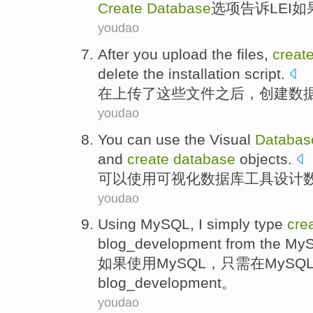
Create
Database
选项
告诉
LEI
如
youdao
After
you upload
the
files
,
creat
delete
the
installation
script
.
在
上传
了这些
文件
之后，
创建
数
youdao
You can
use
the Visual
Databas
and
create
database
objects
.
可以
使用
可视化
数据库
工具
设计
youdao
Using
MySQL
, I
simply
type
cre
blog_development
from the
My
如果使用
MySQL
，
只需
在
MySQ
blog_development。
youdao