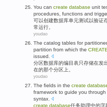
You can
create
database
unit
te
procedures
,
functions
and
trigg
可以
创建
数据库
单元
测试
以
验证
常
运行。
youdao
The
catalog
tables
for
partitione
partition
from which
the
CREAT
issued
.
分区
数据库
的
编目
表
只
存储
在
发
在的
那个
分区上。
youdao
The
fields
in the
create
databas
framework
to guide
you
through
syntax.
create
database
任务
助理
中的
字