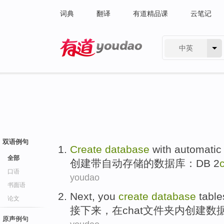
词典
翻译
有道精品课
云笔记
中英
有道 - 网易旗下搜索
双语例句
Create
database
with
automatic
全部
创建
带
自动
存储
的
数据库
：
DB 2
口语
youdao
书面语
Next
, you
create
database
table
论文
接下来
，
在
chat
文件夹内
创建
数
原声例句