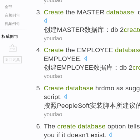
youdao
全部
Create
the
MASTER
database
:
音频例句
视频例句
创建
MASTER
数据库
：
db 2
creat
权威例句
youdao
Create
the
EMPLOYEE
databas
go
EMPLOYEE.
返回词典
top
创建
EMPLOYEE
数据库
：
db 2
cr
youdao
Create
database
hrdmo as sugg
script
.
按照
PeopleSoft
安装
脚本
所
建议
youdao
The
create
database
option
tells
you
if
it
doesn't
exist
.