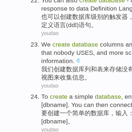
You can
also
create
database
- 
response
to
data
Definition
Lan
也
可以
创建
数据库
级别
的
触发器
定义
语言
(
ddl
)语句。
youdao
We
create
database
columns
a
that nobody
USES
,
and
more
sc
information.
我们
创建
数据库
列
和
表
来
存储
没
视图
来
收集
信息。
youdao
To
create
a
simple
database
,
en
[
dbname
]. You can then connect
要
创建
一个
简单
的
数据库
，
输入
[
dbname
]。
youdao