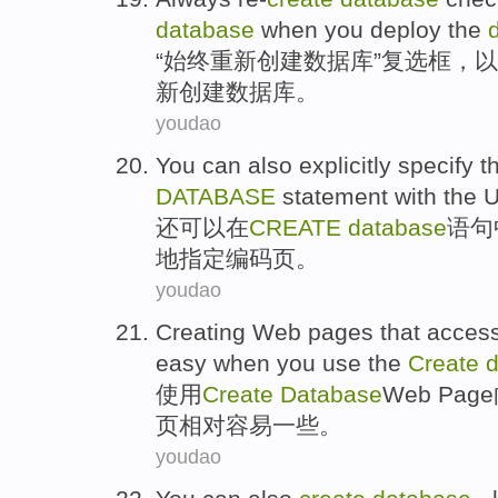
database
when you
deploy
the
“
始终
重新
创建
数据库
”
复选
框
，以
新创建数据库。
youdao
You can
also
explicitly
specify t
DATABASE
statement
with
the
还
可以
在
CREATE
database
语句
地
指定
编码
页
。
youdao
Creating
Web
pages
that
acces
easy
when you
use
the
Create
使用
Create
Database
Web
Page
页
相对
容易
一些。
youdao