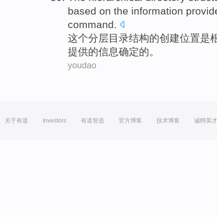
based on
the
information
provid
command
.
这个
分层
目录
结构
的
创建
位置
是
提供
的
信息
确定的。
youdao
关于有道
Investors
有道智选
官方博客
技术博客
诚聘英