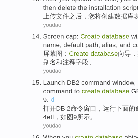
then
delete
the installation
scrip
上传
文件
之后
，
您
将
创建
数据库
youdao
Screen
cap
:
Create
database
wi
name
,
default
path
, alias,
and
c
屏幕
图
：
Create
database
向导
，
别名
和
注释字段。
youdao
Launch
DB2
command
window
,
command
to
create
database
G
9
.
打开
DB 2
命令
窗口
，
运行
下面
的
4etl
，
如图
9所示。
youdao
When
you
create
database
obje