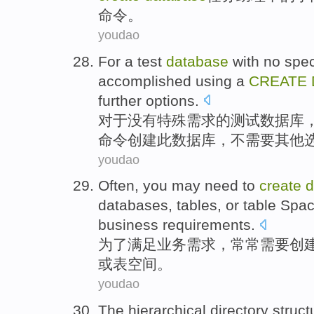
命令
。
youdao
For
a
test
database
with no
spec
accomplished
using
a
CREATE
further
options
.
对于
没有
特殊
需求
的
测试
数据库
命令
创建
此
数据库，
不需要
其他
youdao
Often
,
you may need to
create
d
databases
,
tables
,
or
table
Spac
business
requirements
.
为了
满足
业务
需求
，
常常
需要
创
或
表
空间
。
youdao
The
hierarchical
directory
struct