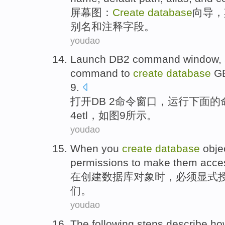
屏幕
图
：
Create
database
向导
，
别名
和
注释字段。
youdao
Launch
DB2
command
window
,
command
to
create
database
G
9
.
打开
DB 2
命令
窗口
，
运行
下面
的
4etl
，
如图
9所示。
youdao
When
you
create
database
obje
permissions
to
make
them
acce
在
创建
数据库
对象
时，
必须
显式
们
。
youdao
The following
steps
describe
ho