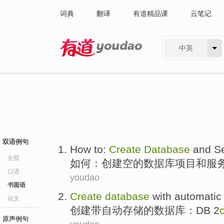
词典
翻译
有道精品课
云笔记
中英
有道 - 网易旗下搜索
双语例句
How to
:
Create
Database
and
S
全部
如何
：
创建
空的
数据库
项目
和
服
口语
youdao
书面语
Create
database
with
automatic
论文
创建
带
自动
存储
的
数据库
：
DB 2
原声例句