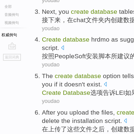
youdao
全部
Next
, you
create
database
table
音频例句
接下来
，
在
chat
文件夹内
创建
数
视频例句
youdao
权威例句
Create
database
hrdmo as sugg
script
.
go
按照
PeopleSoft
安装
脚本
所
建议
返回词典
top
youdao
The
create
database
option
tells
you
if
it
doesn't
exist
.
Create
Database
选项
告诉
LEI
如
youdao
After
you upload
the
files
,
creat
delete
the
installation
script
.
在
上传
了这些
文件
之后，
创建
数