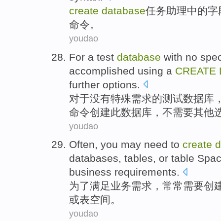
create
database
任务
助理
中的
字
命令
。
youdao
For
a
test
database
with no
spec
accomplished
using
a
CREATE
further
options
.
对于
没有
特殊
需求
的
测试
数据库
命令
创建
此
数据库，
不需要
其他
youdao
Often
,
you may need to
create
d
databases
,
tables
,
or
table
Spac
business
requirements
.
为了
满足
业务
需求
，
常常
需要
创
或
表
空间
。
youdao