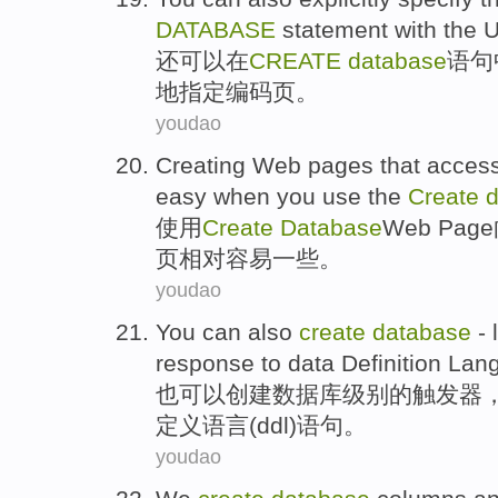
DATABASE
statement
with
the
还
可以
在
CREATE
database
语句
地
指定
编码
页
。
youdao
Creating
Web
pages
that
acces
easy
when you
use
the
Create
使用
Create
Database
Web
Page
页
相对
容易
一些。
youdao
You can
also
create
database
- 
response
to
data
Definition
Lan
也
可以
创建
数据库
级别
的
触发器
定义
语言
(
ddl
)语句。
youdao