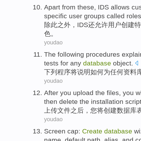
Apart
from these,
IDS
allows
cu
specific
user
groups
called
role
除此
之外，
IDS
还允许
用户
创建
特
色。
youdao
The following
procedures
explai
tests
for
any
database
object
.
下列
程序
将说明
如何
为
任何
资料
youdao
After
you upload
the
files
,
you
wi
then
delete
the installation
scrip
上传
文件
之后
，
您
将
创建
数据库
youdao
Screen
cap
:
Create
database
wi
name
,
default
path
, alias,
and
c