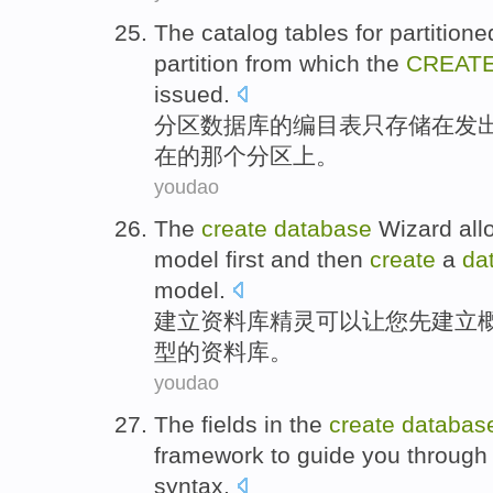
The
catalog
tables
for
partitione
partition
from which
the
CREAT
issued
.
分区
数据库
的
编目
表
只
存储
在
发
在的
那个
分区上。
youdao
The
create
database
Wizard
all
model
first
and
then
create
a
da
model.
建立
资料库
精灵
可以让
您
先
建立
型的资料库。
youdao
The
fields
in the
create
databas
framework
to guide
you
through
syntax.