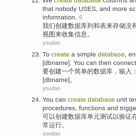
We
create
database
columns
a
that nobody
USES
,
and
more
sc
information.
我们
创建
数据库
列
和
表
来
存储
没
视图
来
收集
信息。
youdao
To
create
a
simple
database
,
en
[
dbname
]. You can then connect
要
创建
一个
简单
的
数据库
，
输入
[
dbname
]。
youdao
You can
create
database
unit
te
procedures
,
functions
and
trigg
可以
创建
数据库
单元
测试
以
验证
常
运行。
youdao