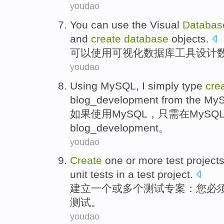
youdao
You can
use
the Visual
Databas
and
create
database
objects
.
可以
使用
可视化
数据库
工具
设计
youdao
Using
MySQL
, I
simply
type
cre
blog_development
from the
My
如果使用
MySQL
，
只需
在
MySQ
blog_development。
youdao
Create
one
or
more
test
project
unit
tests
in
a
test
project.
建立
一个
或
多个
测试
专案
：
您
必
测试
。
youdao