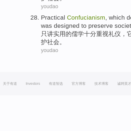
youdao
Practical
Confucianism
,
which
d
was designed to
preserve
socie
只讲
实用
的
儒学
十分重视
礼仪
，
护
社会
。
youdao
关于有道
Investors
有道智选
官方博客
技术博客
诚聘英