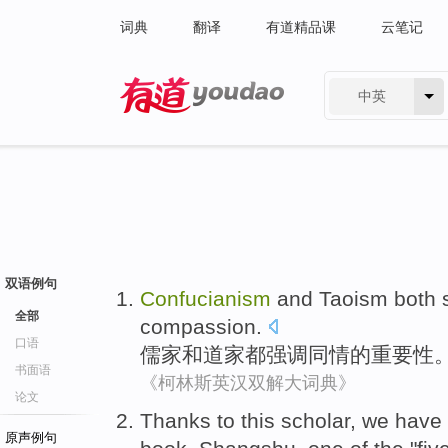
词典
翻译
有道精品课
云笔记
中英
有道 - 网易旗下搜索
双语例句
Confucianism
and
Taoism
both
全部
compassion
.
口语
儒家
和
道家
都
强调
同情
的
重要性
书面语
《柯林斯英汉双解大词典》
论文
T
hanks to this scholar, we have
原声例句