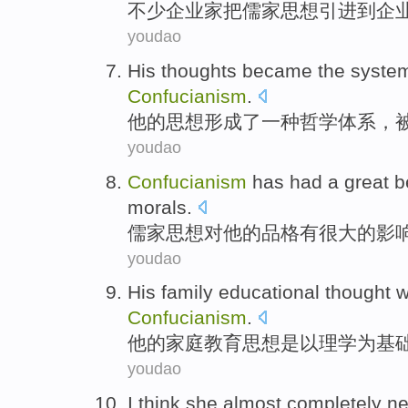
不少
企业家把儒家
思想
引进到
企
youdao
His
thoughts
became
the
syste
Confucianism
.
他
的
思想
形成
了一
种
哲学
体系
，
youdao
Confucianism
has had
a great b
morals
.
儒家思想
对
他的
品格
有
很大
的影
youdao
His
family
educational
thought
w
Confucianism
.
他
的
家庭
教育
思想
是以
理学为基
youdao
I
think
she
almost
completely
ne