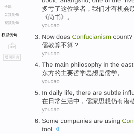
book, Shangshu, one of the "five
全部
多
亏了这位学者，我们才有机会
音频例句
《尚书》。
视频例句
youdao
权威例句
Now does
Confucianism
count
?
儒教
算不算
？
youdao
go
返回词典
top
The
main
philosophy
in the
east
东方
的
主要
哲学思想
是
儒学
。
youdao
In
daily
life
,
there are
subtle
inf
在
日常
生活中
，
儒家思想仍
有
潜
youdao
Some
companies
are
using
Con
tool.