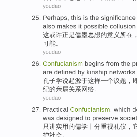
youdao
Perhaps
, this is the
significance
also
makes it
possible
collusion
这或许
正是
儒墨
思想
的
意义
所在
可能
。
youdao
Confucianism
begins from
the p
are
defined
by kinship
networks
孔子学说
起源于
这样
一
个议题，
纪的亲属关系网络。
youdao
Practical
Confucianism
,
which
d
was designed to
preserve
socie
只讲
实用
的
儒学
十分重视
礼仪
，
护
社会
。