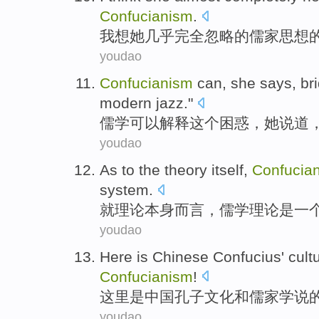
Confucianism
.
我
想
她
几乎
完全
忽略
的
儒家思想
youdao
Confucianism
can
,
she
says
, b
modern jazz
."
儒学
可以
解释
这个
困惑
，
她
说道
，
youdao
As to
the
theory
itself
,
Confucia
system
.
就
理论
本身而言
，
儒学理论
是
一
youdao
Here
is
Chinese
Confucius'
cult
Confucianism
!
这里
是
中国
孔子
文化
和
儒家学说
youdao