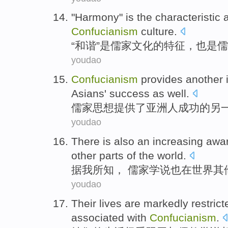
"
Harmony
"
is
the
characteristic
Confucianism
culture
.
“
和谐
”
是
儒家
文化
的
特征
，
也是
儒
youdao
Confucianism
provides
another
Asians'
success
as well
.
儒家思想
提供了
亚洲
人
成功
的
另
youdao
There is
also
an
increasing
awa
other
parts
of the
world
.
据我
所知
， 儒家学说
也
在
世界
其
youdao
Their
lives
are markedly
restric
associated
with
Confucianism
.