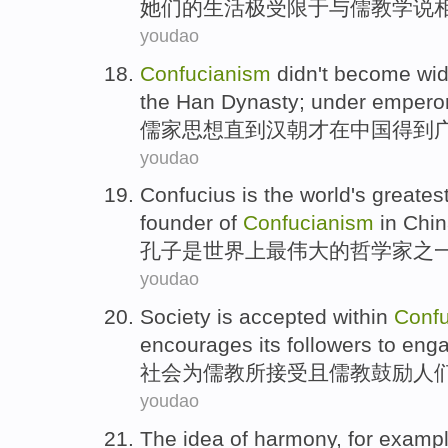
她们
的
生活
极受
限于
与
儒教学说
youdao
Confucianism
didn't
become
wid
the
Han
Dynasty; under empero
儒家思想
直到
汉朝
才
在
中国
得到
youdao
Confucius
is
the world
's greates
founder
of
Confucianism
in Chin
孔子
是
世界
上
最
伟大
的
哲学家之
youdao
Society
is
accepted
within
Conf
encourages
its followers to
enga
社会
为
儒教
所接受
且
儒教
鼓励人
youdao
The
idea
of
harmony
,
for examp