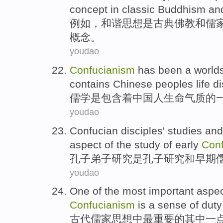
concept
in
classic
Buddhism
an
例如
，
和谐
思想
是
古典
佛教
和
儒
概念
。
youdao
Confucianism
has been
a
world
contains
Chinese peoples
life
di
儒学
是
包含着
中国人
生命
气质
的
youdao
Confucian
disciples
'
studies
and
aspect
of
the
study
of
early
Con
孔子
弟子
研究
是
孔子
研究
和
早期
youdao
One
of
the
most
important
aspe
Confucianism
is a sense of dut
古代
儒家
思想
中
最
重要
的
其中一