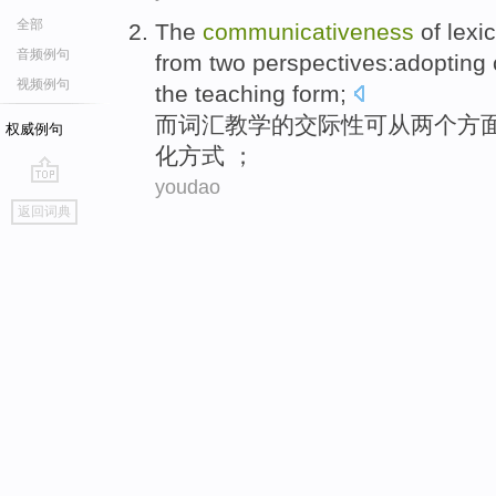
全部
The
communicativeness
of
lexic
音频例句
from
two
perspectives
:
adopting
视频例句
the teaching
form
;
而
词汇
教学
的
交际性可
从
两个
方
权威例句
化
方式
；
youdao
go
返回词典
top