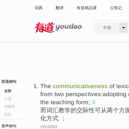
词典
翻译
有道精品课
云笔记
中英
有道 - 网易旗下搜索
双语例句
The
communicativeness
of
lexic
全部
from
two
perspectives
:
adopting
口语
the teaching
form
;
书面语
而
词汇
教学
的
交际性可
从
两个
方
论文
化
方式
；
youdao
原声例句