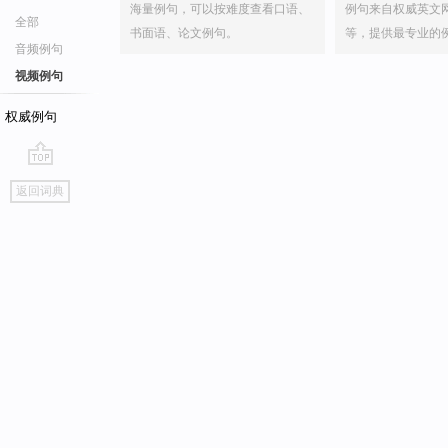
海量例句，可以按难度查看口语、
例句来自权威英文
全部
书面语、论文例句。
等，提供最专业的
音频例句
视频例句
权威例句
go
返回词典
top