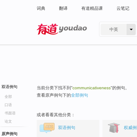
词典
翻译
有道精品课
云笔记
中英
有道 - 网易旗下搜索
双语例句
当前分类下找不到"
communicativeness
"的例句。
查看原声例句下的
全部例句
全部
口语
书面语
或者看看其他分类：
论文
双语例句
权威例
原声例句