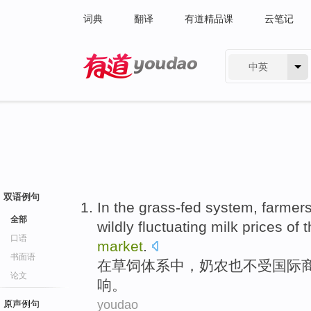
词典
翻译
有道精品课
云笔记
中英
有道 - 网易旗下搜索
双语例句
In
the grass-fed
system
,
farmer
全部
wildly
fluctuating
milk
prices
of 
口语
market
.
书面语
在
草
饲
体系
中，
奶农
也
不
受
国际
论文
响。
youdao
原声例句