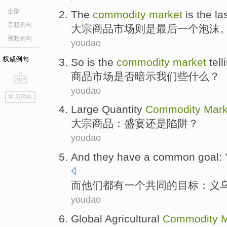
全部
The
commodity
market
is
the la
音频例句
大宗
商品
市场
则是
最后
一个泡沫
视频例句
youdao
权威例句
So is the
commodity
market
tell
商品
市场
是否暗示
我们
些什么
？
youdao
go
返回词典
top
Large Quantity
Commodity
Mark
大宗
商品：
盛宴
还是
陷阱？
youdao
And
they
have
a
common
goal
:
而
他们
都有
一个
共同
的
目标
：
义
youdao
Global
Agricultural
Commodity
M