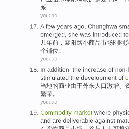
系。
youdao
A
few years
ago
,
Chunghwa
sma
emerged
,
she
was
introduced t
几年
前
，
襄阳
路小商品
市场
刚刚
个
铺位。
youdao
In addition,
the
increase
of non-
stimulated
the development
of
c
当地
的
商业
由于
外来
人口激增
、
繁荣。
youdao
Commodity
market
where physi
and
are deliverable against
matu
在
实物
商品
市场
，参与人士可将