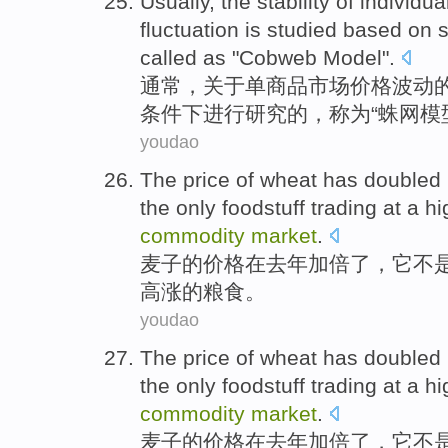
Usually
,
the
stability
of individua
fluctuation
is
studied
based
on
called as
"
Cobweb
Model
".
通常
，
关于
单
商品
市场
价格
波动
条件下进行
研究
的，
称为
“蛛网模
youdao
The
price
of
wheat
has
doubled
the only
foodstuff
trading
at
a hi
commodity
market
.
麦子
的
价格
在
去年
加倍了
，
它
不
高涨的
粮食
。
youdao
The
price
of
wheat
has
doubled
the only
foodstuff
trading
at
a hi
commodity
market
.
麦子
的
价格
在
去年
加倍了
，
它
不