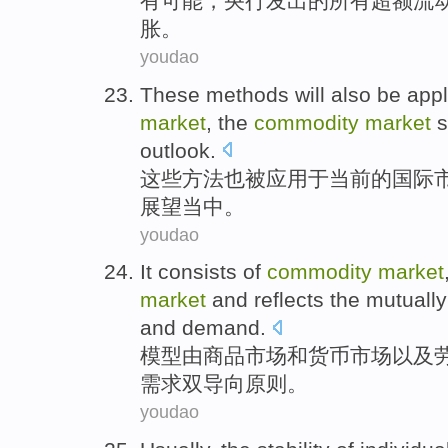
有
可能，
央行
发出的
所有
超额
流
胀
。
youdao
These
methods
will also
be
appl
market
, the
commodity
market
s
outlook.
这些
方法
也
被
应用
于
当前
的
国际
展望当中。
youdao
It consists
of
commodity
market
market
and reflects the
mutually
and
demand
.
模型
由
商品
市场
和
货币
市场
以及
需求双
导向
原则
。
youdao