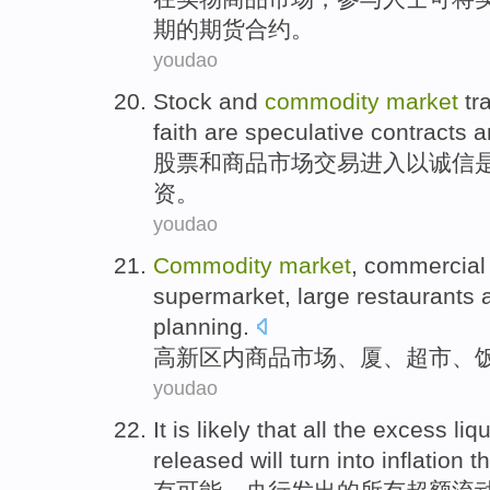
期
的期货合约。
youdao
Stock
and
commodity
market
tr
faith
are
speculative
contracts
a
股票
和
商品
市场
交易
进入
以
诚信
资
。
youdao
Commodity
market
, commercia
supermarket
,
large restaurants
planning
.
高新区内
商品
市场
、
厦
、
超市
、
youdao
It is likely
that
all
the
excess
liqu
released
will
turn
into
inflation
t