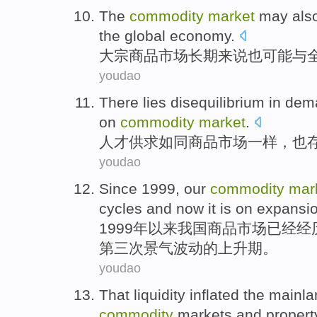
The
commodity
market
may
als
the
global
economy
.
大宗
商品
市场
长期
来说
也
可能
与
youdao
There
lies
disequilibrium
in dem
on
commodity
market
.
人才
供求
如同
商品
市场
一样，
也
youdao
Since
1999,
our
commodity
mar
cycles
and
now it
is
on expansi
1999年
以来
我国
商品
市场
已经
经
第三次景气波动的上升期。
youdao
That liquidity
inflated
the
mainla
commodity
markets
and proper