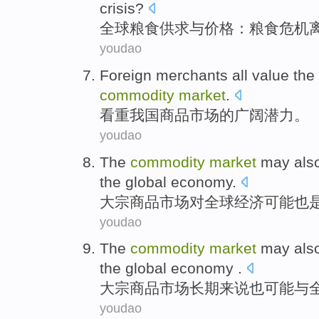
crisis
?
全球
粮食
供求
与价格：
粮食
危机
youdao
Foreign merchants all value
the
commodity
market
.
看重
我国
商品
市场
的
广阔
潜力
。
youdao
The
commodity
market
may
als
the global
economy
.
大宗
商品
市场
对
全球
经济
可能
也
youdao
The
commodity
market
may
als
the
global
economy
.
大宗
商品
市场
长期
来说
也
可能
与
youdao