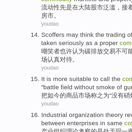
流动性
先是
在
大陆
股市
泛滥，
接
房市。
youdao
Scoffers
may
think
the
trading
o
taken seriously
as
a
proper
com
嘲笑者
也许
认为
碳
排放
交易
不可
场
认真
对待。
youdao
It
is
more
suitable
to
call
the
co
"
battle
field
without
smoke
of gu
把
如今
的
商品
市场
称之为
“
没有
硝
youdao
Industrial
organization
theory
re
between
enterprises
in
same
co
产业
组织
理论
考察
的
是
处于
同一