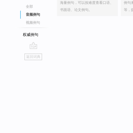
海量例句，可以按难度查看口语、
例句
全部
书面语、论文例句。
等，
音频例句
视频例句
权威例句
go
返回词典
top