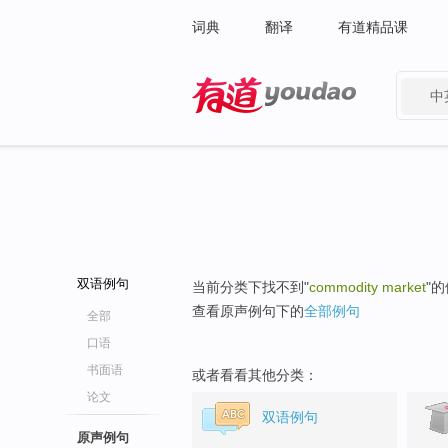
词典
翻译
有道精品课
中
有道 - 网易旗下搜索
双语例句
当前分类下找不到"
commodity market
"
查看原声例句下的
全部例句
全部
口语
书面语
或者看看其他分类：
论文
双语例句
原声例句