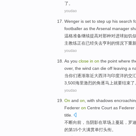
了
。
youdao
Wenger
is
set
to step up his
search
f
footballer
as
the
Arsenal
manager
sh
温格
准备
继续提高
对
那种对进球如饥
主教练
正在已经失去亨利的
情况下
重
youdao
As
you
close
in
on
the
point where
th
over
, the
wind can
die
off leaving
a na
当
你们
逐渐靠近
大西洋
与
印度洋
的
交
3,500
海里
激烈的角逐
马上
就要
结束
了
youdao
On
and
on
, with
shadows
encroachin
Federer
on
Centre
Court
as Federer
title
.
不断
向前
，当
阴影
在
草场
上蔓延，
罗
的
第15
个
大满贯
单打
头衔
。