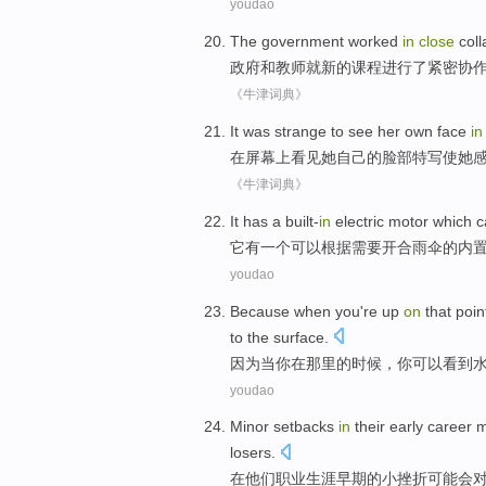
youdao
The
government
worked
in
close
coll
政府
和
教师
就
新的
课程
进行
了
紧密
协
《牛津词典》
It
was strange
to
see
her
own
face
in
在
屏幕
上
看见
她
自己的
脸部
特写使
她
《牛津词典》
It
has
a
built-
in
electric
motor
which
c
它
有
一个
可以
根据
需要
开合雨伞
的
内
youdao
Because
when
you
're up
on
that poin
to
the surface
.
因为
当
你
在
那里的时候，你
可以看到
youdao
Minor
setbacks
in
their
early
career
m
losers
.
在
他们
职业
生涯
早期
的
小
挫折
可能
会