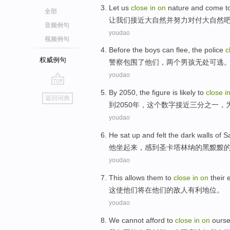
Let
us
close
in
on
nature
and
come to
全部
让
我们
接近
大自然
并
努力
对付大自然
音频例句
youdao
视频例句
Before
the boys
can
flee
,
the police
c
权威例句
警察
包围
了
他们，
两
个男孩无处
可
逃
youdao
go
By
2050,
the
figure
is likely to
close
i
返回词典
top
到
2050年，
这个
数字
接近
三分之一
，为
youdao
He
sat
up
and
felt
the dark
walls
of
S
他
坐
起来
，
感到
圣
卡塔林纳
的
黑黢黢
youdao
This
allows
them
to
close
in
on
their
这
使
他们
将
在
他们
的
敌人
有利
地位
。
youdao
We
cannot afford
to
close
in
on
ourse