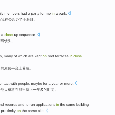
ly members had a party for me
in
a park.
给我在公园办了个派对。
r
a
close
-up
sequence.
特写镜头。
ry
,
many
of
which
are
kept
on
roof
terraces
in
close
近
的
屋顶
平台
上
养殖。
ontact
with
people
,
maybe
for
a year or
more
.
，他大概将在那里待上一年多的时间。
nd
records
and
to
run
applications
in
the
same
building
—
proximity
on
the
same
site.