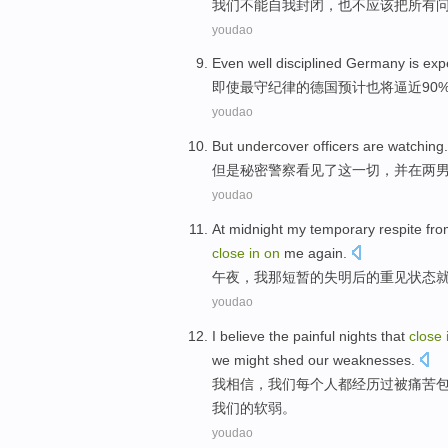
我们
不能
自我
封闭
，
也
不应该把
所有
youdao
Even
well disciplined
Germany
is exp
即使
最
守
纪律的
德国
预计
也将
逼近
90
youdao
But
undercover
officers
are watching
但是
秘密
警察
看见了这一切，并
在
两
youdao
At
midnight
my
temporary
respite fr
close
in
on
me
again
.
午夜
，
我
那
短暂
的失明后的
重见
状态
youdao
I
believe
the
painful
nights
that
close
we
might
shed
our
weaknesses
.
我
相信
，
我们
每个
人都经历过被
痛苦
我们
的软弱。
youdao