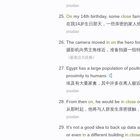
youdao
O
n
my 14th birthday, some
close
fami
在
我14岁生日那天，一些亲密的家人
youdao
The
camera
moved
in
on
the
hero
fo
摄影机
向
男主角
移
近
，准备拍摄
一
组
《新英汉大辞典》
Egypt
has
a large
population
of
poult
proximity to humans.
埃及
有
大量
家禽
，
其中
许多
在
离人
极
youdao
From
then
on
,
he
would be
in
close
c
从
那时
起，
他
将
与
人群
发生
亲密
接触
youdao
It
's not
a good
idea
to
back
up
data
a
or even
in
a different
building
in
close