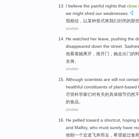
I
believe
the
painful
nights
that
close
we
might shed our
weaknesses
.
我
相信
，
以
某种
形式
将
我们
封闭
的
那
youdao
He
watched
her
leave
,
pushing the 
disappeared
down the
street
.
Sadne
他
看着
她
离开
，
推开
门，
她
走
出门的
全身。
youdao
Although
scientists
are
still
not
certai
healthful
constituents
of
plant-based
尽管
科学家
们
对有关
的
具体
细节
仍然
的食品。
youdao
He
pelted
toward
a
shortcut
,
hoping t
and
Malfoy
,
who
must surely
have
re
他
朝
一个
近道
飞奔而去
，
希望
超过
食