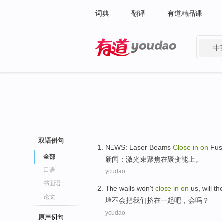
词典
翻译
有道精品课
中
有道 - 网易旗下搜索
双语例句
NEWS
:
Laser Beams
Close
in
on
Fus
全部
新闻
：
激光束
聚焦
在
聚变能
上
。
口语
youdao
书面语
The walls
won't
close
in
on
us
,
will th
论文
墙
不会
把
我们
挤
在
一起吧，
会
吗？
youdao
原声例句