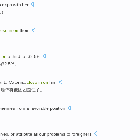
 grips
with her.
吧！
lose
in
on
them
.
。
n
on
a third
, at 32.5%.
32.5%。
anta Caterina
close
in
on
him
.
的
墙壁
将
他
团团围住了。
enemies
from a
favorable
position
.
lves
,
or
attribute
all
our
problems
to
foreigners
.