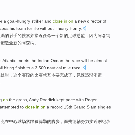
or
a
goal-hungry striker
and
close
in
on
a
new
director
of
apes
his team for life
without
Thierry
Henry.
似渴的
射手
的
搜索
并
接近
任命
一个
新的
足球
总监
，
因为
阿森纳
新
塑造
全新的阿森纳。
e Atlantic
meets
the
Indian Ocean
the
race
will be
almost
il
biting
finish
to a 3,500
nautical mile
race
.
汇处时
，
这个
赛段的
比赛
就
基本
要
完成了
，
风速
逐渐消逝
，
。
g
on
the grass,
Andy Roddick
kept
pace
with Roger
attempted to
close
in
on
a record
15th
Grand Slam
singles
迪克
在
中心
球场
紧跟
费德勒
的
脚步
，而费德勒
努力
接近
创纪录