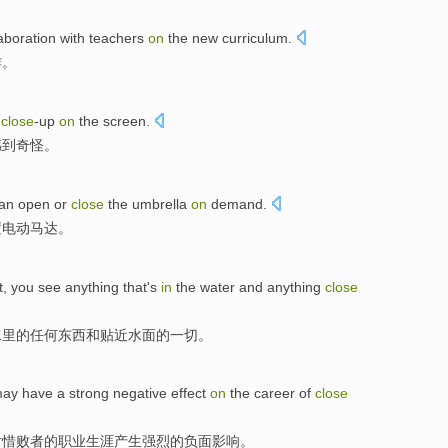
aboration
with
teachers
on
the
new
curriculum
.
作
。
close
-up
on
the
screen
.
感到
奇怪。
an
open or
close
the
umbrella
on
demand
.
置
电动
马达
。
t, you
see
anything
that
's
in
the
water
and
anything
close
水里
的
任何
东西
和
贴近
水面
的
一切。
ay
have a
strong
negative
effect
on
the
career
of
close
对
惜败者
的
职业生涯
产生
强烈
的
负面
影响
。