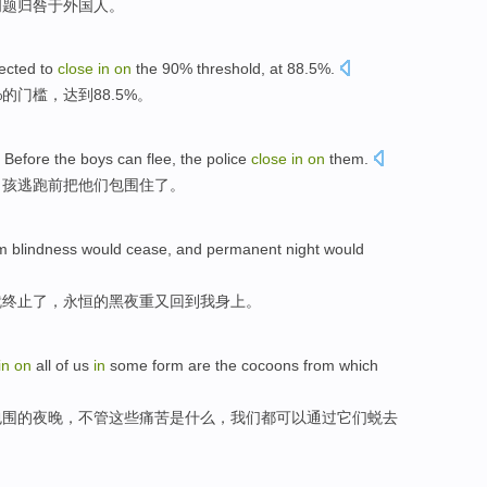
问题
归咎于外国人
。
ected to
close
in
on
the
90%
threshold
, at 88.5%.
%
的
门槛，达到88.5%。
.
Before
the
boys
can
flee
, the police
close
in
on
them
.
男孩
逃跑
前
把他们
包围住了。
om blindness
would
cease
, and
permanent
night
would
就
终止了
，
永恒
的
黑夜
重又回到
我
身上。
in
on
all
of
us
in
some form
are
the cocoons
from which
包围
的
夜晚
，不管这些痛苦
是
什么，
我们
都
可以
通过
它们
蜕去