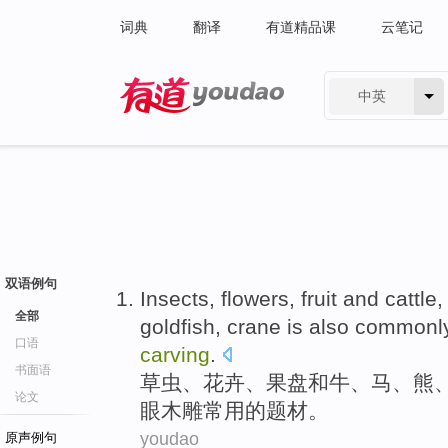
词典
翻译
有道精品课
云笔记
中英
有道 - 网易旗下搜索
双语例句
Insects
,
flowers
,
fruit
and
cattle
全部
goldfish
,
crane
is also
commonl
口语
carving
.
书面语
草虫
、
花卉
、
果盘
和
牛
、
马
、
熊
论文
眼
木雕
常用
的
题材
。
youdao
原声例句