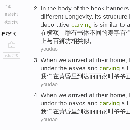
全部
In
the body of the book
banners
音频例句
different
Longevity
,
its
structure
视频例句
decorative
carving
is
similar
to 
在
横额
上雕
有
书体
不同
的
寿
字
百
权威例句
上
与百狮坊相
类似
。
youdao
go
返回词典
top
When
we
arrived at
their
home
,
under the eaves
and
carving
a
l
我们
在黄昏里
到达
丽丽
家
时
爷爷
youdao
When
we
arrived at
their
home
,
under the eaves
and
carving
a
l
我们
在黄昏里
到达
丽丽
家
时
爷爷
youdao