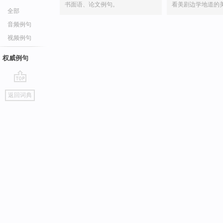
书面语、论文例句。
看美剧边学地道的
全部
音频例句
视频例句
权威例句
go
返回词典
top