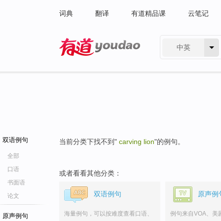
词典
翻译
有道精品课
云笔记
中英
有道 - 网易旗下搜索
双语例句
当前分类下找不到"
carving lion
"的例句。
全部
口语
或者看看其他分类：
书面语
双语例句
原声例
论文
海量例句，可以按难度查看口语、
例句来自VOA、美
原声例句