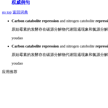
权威例句
go top
返回词典
Carbon
catabolite
repression
and
nitrogen
catobolite
repress
原始霉素的
发酵
存在
碳
源分解物代谢
阻遏
现象
和
氮
源分解
youdao
Carbon
catabolite
repression
and
nitrogen
catobolite
repress
原始霉素的
发酵
存在
碳
源分解物代谢
阻遏
现象
和
氮
源分解
youdao
应用推荐