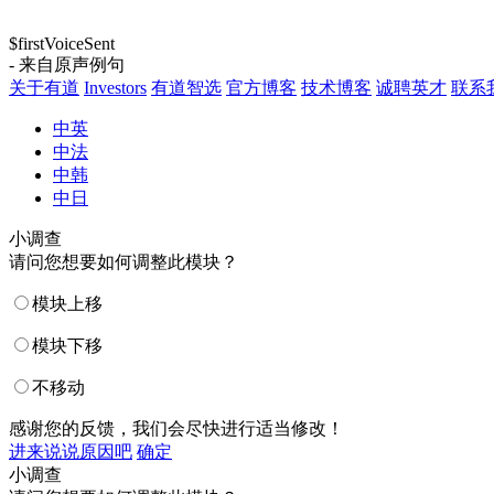
$firstVoiceSent
- 来自原声例句
关于有道
Investors
有道智选
官方博客
技术博客
诚聘英才
联系
中英
中法
中韩
中日
小调查
请问您想要如何调整此模块？
模块上移
模块下移
不移动
感谢您的反馈，我们会尽快进行适当修改！
进来说说原因吧
确定
小调查