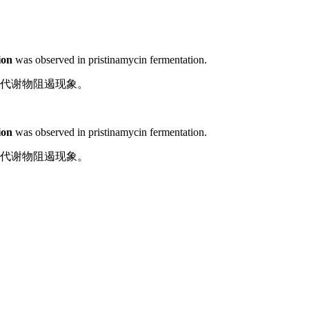
ion
was observed in
pristinamycin
fermentation
.
代谢物
阻遏现象。
ion
was observed in
pristinamycin
fermentation
.
代谢物
阻遏现象。