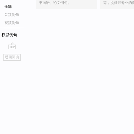
书面语、论文例句。
等，提供最专业的
全部
音频例句
视频例句
权威例句
go
返回词典
top