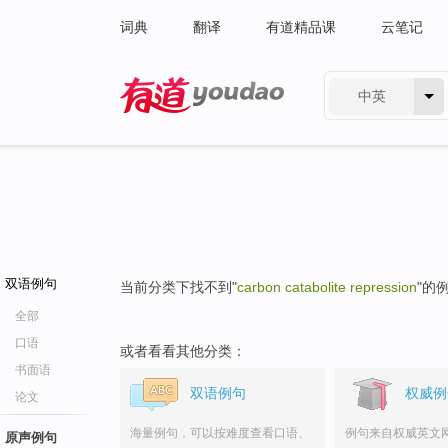
词典
翻译
有道精品课
云笔记
中英
有道 - 网易旗下搜索
双语例句
当前分类下找不到"
carbon catabolite repression
"的
全部
口语
或者看看其他分类：
书面语
双语例句
权威例
论文
海量例句，可以按难度查看口语、
例句来自权威英文
原声例句