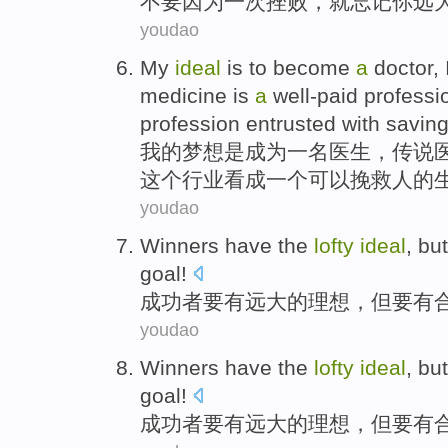
不要
因为
一
次挫败
，就
忘记
你
远
youdao
My
ideal
is
to become
a
doctor
,
medicine
is
a
well-paid
professi
profession
entrusted with
savin
我
的
梦想
是
成为
一
名医生
，
传说
这个
行业
看成
一个可以
挽救
人
的
youdao
Winners
have
the
lofty
ideal
,
but
goal
!
成功者
要
有
远大
的
理想
，
但
要
有
youdao
Winners
have
the
lofty
ideal
,
but
goal
!
成功者
要
有
远大
的
理想
，
但
要
有