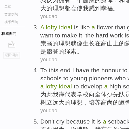
我
认为
拥有
一
个
健康
的
身体
，
和
全部
大
的
理想
都会
使
我
感到幸福
。
音频例句
youdao
视频例句
A
lofty
ideal
is like
a
flower
that
权威例句
want to
make
it
, the
hard work
i
崇高
的
理想
就
像
生长
在
高
山上的
是
攀登
的绳索。
go
返回词典
top
youdao
To this end
I
have the honour to
schools
to
young pioneers
who
a
lofty
ideal
to
develop
a
high s
为此
我
谨
代表
学校
向
全体
少先队
树立
远大的
理想
，培养高尚的道
youdao
Don't
cry
because
it is
a
setbac