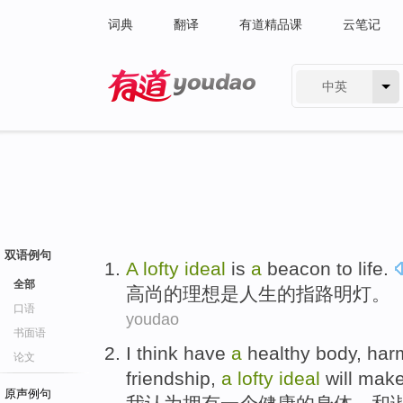
词典
翻译
有道精品课
云笔记
中英
有道 - 网易旗下搜索
双语例句
A
lofty
ideal
is
a
beacon
to
life
.
全部
高尚
的
理想
是
人生的
指路
明灯。
口语
youdao
书面语
I
think
have
a
healthy
body
,
har
论文
friendship
,
a
lofty
ideal
will
mak
原声例句