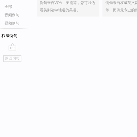
例句来自VOA、美剧等，您可以边
例句来自权威英文
全部
看美剧边学地道的美语。
等，提供最专业的
音频例句
视频例句
权威例句
go
返回词典
top