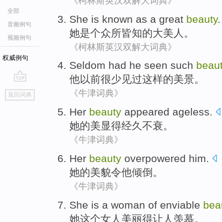
《柯林斯英汉双解大词典》
全部
She
is
known
as
a great
beauty
.
音频例句
她
是个
众所皆
知
的
大美人。
视频例句
《柯林斯英汉双解大词典》
权威例句
Seldom
had
he
seen
such
beau
他
以前
很少见
过
这样
的美景。
go
《牛津词典》
返回词典
top
Her
beauty
appeared
ageless
.
她
的
美
显得
经久不衰
。
《牛津词典》
Her
beauty
overpowered
him
.
她
的
美貌
令
他
倾倒。
《牛津词典》
She
is
a woman
of enviable
bea
她
这个
女人
美丽
得让
人
羡慕。