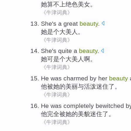
她
算不上
绝色美女。
《牛津词典》
She
's a
great
beauty
.
她
是个
大
美人
。
《牛津词典》
She
's quite
a
beauty
.
她
可是
个大美人啊。
《牛津词典》
He
was charmed
by
her
beauty
他
被
她
的
美丽
与
活泼迷住了。
《牛津词典》
He
was
completely
bewitched b
他
完全
被
她
的
美貌
迷住
了。
《牛津词典》