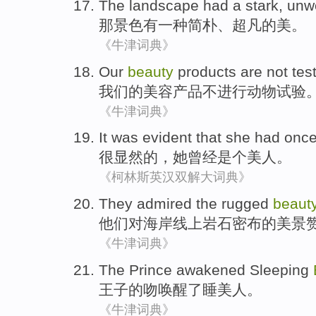
The
landscape
had
a
stark
,
unwo
那
景色
有
一种
简朴
、
超凡
的
美
。
《牛津词典》
Our
beauty
products
are not
tes
我们
的
美容
产品
不
进行动物
试验
《牛津词典》
It was evident
that
she
had onc
很
显然的，
她
曾经
是个
美人。
《柯林斯英汉双解大词典》
They
admired
the rugged
beaut
他们
对海岸线
上
岩石
密布
的
美景
《牛津词典》
The Prince
awakened
Sleeping
王子
的
吻
唤醒了
睡美人
。
《牛津词典》