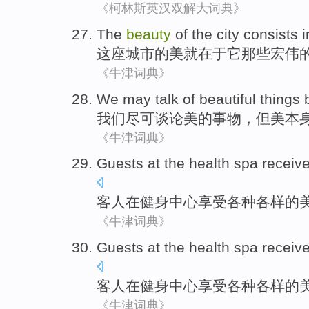
《柯林斯英汉双解大词典》
The
beauty
of the
city
consists i
这座城市
的
美
就
在于
它
那些宏伟
《牛津词典》
We
may
talk
of beautiful
things
我们
尽可
谈论
美的
事物
，
但
美
本
《牛津词典》
Guests
at
the health
spa
receiv
客人
在
健身
中心
享受
各种
各样
的
《牛津词典》
Guests
at
the health
spa
receiv
客人
在
健身
中心
享受
各种
各样
的
《牛津词典》