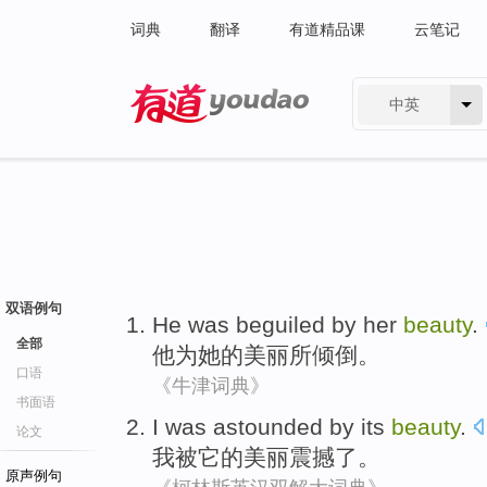
词典
翻译
有道精品课
云笔记
中英
有道 - 网易旗下搜索
双语例句
He
was beguiled
by
her
beauty
.
全部
他
为
她
的美丽所倾倒。
口语
《牛津词典》
书面语
I
was astounded
by
its
beauty
.
论文
我
被
它
的美丽震撼
了
。
原声例句