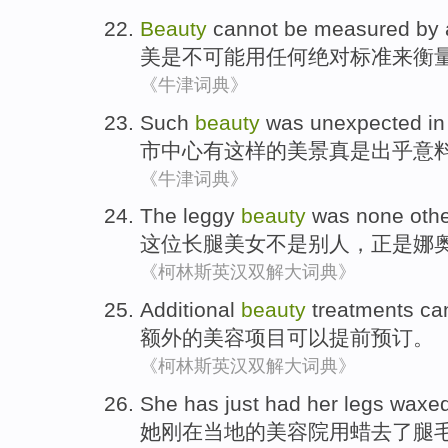
Beauty
cannot be
measured
by
美
是
不可能用
任何
绝对
标准
来衡
《牛津词典》
Such
beauty
was
unexpected
in
市中心
有
这样
的
美景
真是
出乎意
《牛津词典》
The leggy
beauty
was
none oth
这位
长腿美女
不是
别人，正是娜奥
《柯林斯英汉双解大词典》
Additional
beauty
treatments
ca
额外的
美容
项目
可以
提前
预订
。
《柯林斯英汉双解大词典》
She
has just had
her legs
waxe
她
刚
在
当地
的
美容院
用蜡去
了
腿