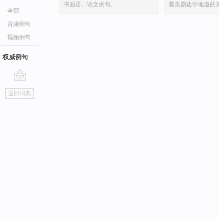
书面语、论文例句。
看美剧边学地道的
全部
音频例句
视频例句
权威例句
go
返回词典
top