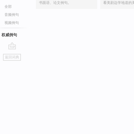
书面语、论文例句。
看美剧边学地道的
全部
音频例句
视频例句
权威例句
go
返回词典
top