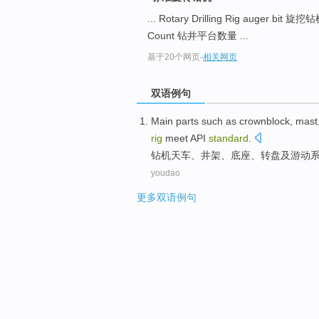
... Rotary Drilling Rig auger bi
Count 钻井平台数量 ...
基于20个网页
-
相关网页
双语例句
Main
parts
such
as
crownblock
,
mast
rig
meet
API
standard
.
钻机
天车
、
井架
、
底座
、
转盘
及
游动
youdao
更多双语例句