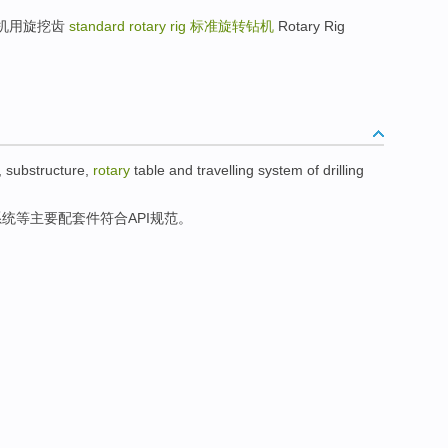
t 旋挖钻机用旋挖齿
standard rotary rig
标准旋转钻机
Rotary Rig
,
substructure
,
rotary
table
and
travelling
system
of
drilling
系统
等
主要
配套件
符合
API
规范
。