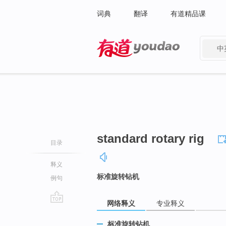
词典
翻译
有道精品课
中
有道 - 网易旗下搜索
standard rotary rig
目录
释义
标准旋转钻机
例句
网络释义
专业释义
go
top
标准旋转钻机