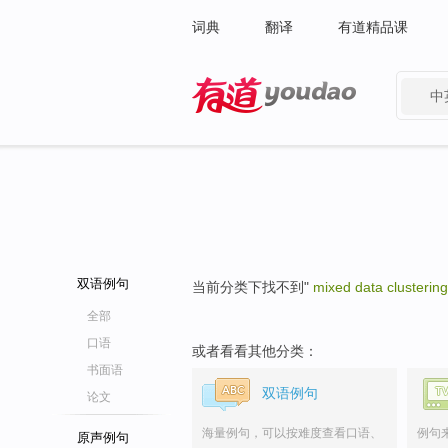
词典
翻译
有道精品课
中
有道 - 网易旗下搜索
双语例句
当前分类下找不到"
mixed data clustering
全部
口语
或者看看其他分类：
书面语
双语例句
论文
海量例句，可以按难度查看口语、
例句
原声例句