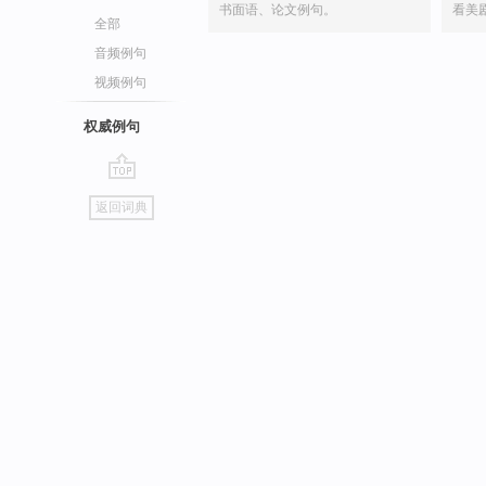
书面语、论文例句。
看美
全部
音频例句
视频例句
权威例句
go
返回词典
top