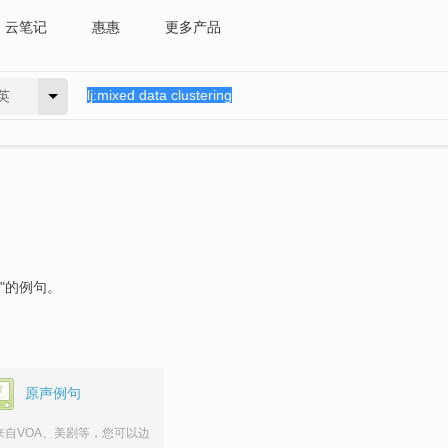
云笔记
惠惠
更多产品
英
"的例句。
原声例句
来自VOA、美剧等，您可以边